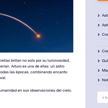
Ast
Ast
Con
Con
ellas brillan no solo por su luminosidad,
Gu
erran. Arturo es una de ellas: un astro
Ma
 todas las épocas, combinando encanto
ral.
Not
umanidad en sus observaciones del cielo.