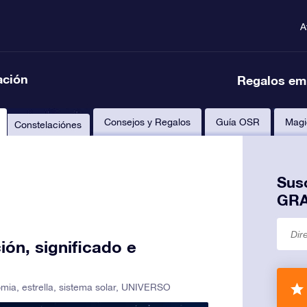
A
ación
Regalos em
Consejos y Regalos
Guía OSR
Magi
Constelaciónes
Susc
GRA
ión, significado e
omia
,
estrella
,
sistema solar
,
UNIVERSO