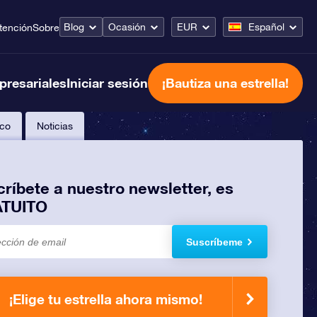
Blog
Ocasión
EUR
Español
tención
Sobre
presariales
Iniciar sesión
¡Bautiza una estrella!
co
Noticias
ríbete a nuestro newsletter, es
TUITO
Suscríbeme
¡Elige tu estrella ahora mismo!