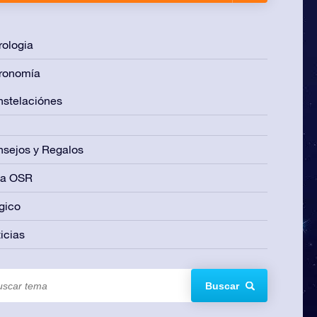
rologia
ronomía
stelaciónes
sejos y Regalos
ía OSR
gico
icias
Buscar