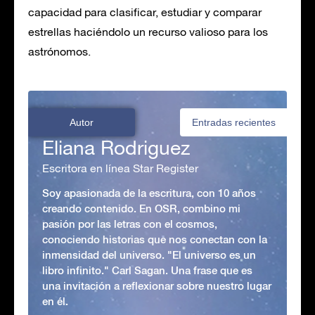
capacidad para clasificar, estudiar y comparar
estrellas haciéndolo un recurso valioso para los
astrónomos.
Autor
Entradas recientes
Eliana Rodriguez
Escritora en línea Star Register
Soy apasionada de la escritura, con 10 años
creando contenido. En OSR, combino mi
pasión por las letras con el cosmos,
conociendo historias que nos conectan con la
inmensidad del universo. "El universo es un
libro infinito." Carl Sagan. Una frase que es
una invitación a reflexionar sobre nuestro lugar
en él.