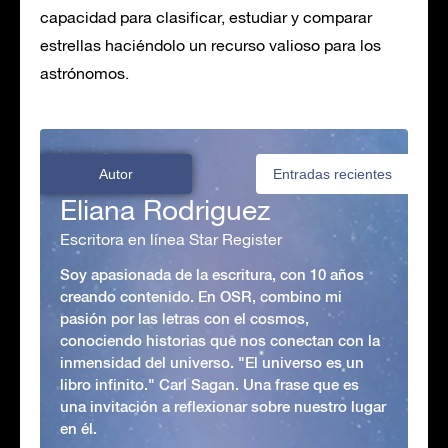
capacidad para clasificar, estudiar y comparar
estrellas haciéndolo un recurso valioso para los
astrónomos.
Autor
Entradas recientes
Eliana Rodriguez
Escritora en línea Star Register
Soy apasionada de la escritura, con 10 años
creando contenido. En OSR, combino mi
pasión por las letras con el cosmos,
conociendo historias que nos conectan con la
inmensidad del universo. "El universo es un
libro infinito." Carl Sagan. Una frase que es
una invitación a reflexionar sobre nuestro lugar
en él.