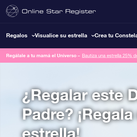
Regalos
Visualice su estrella
Crea tu Constel
Regálale a tu mamá el Universo –
Bautiza una estrella 25% 
¿Regalar este D
Padre? ¡Regala
estrella!