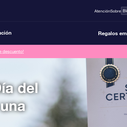
Bl
Atención
Sobre
ación
Regalos em
de descuento!
ía del
 una