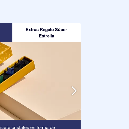
Extras Regalo Súper
Estrella
Marco
 siete cristales en forma de
: Este marc