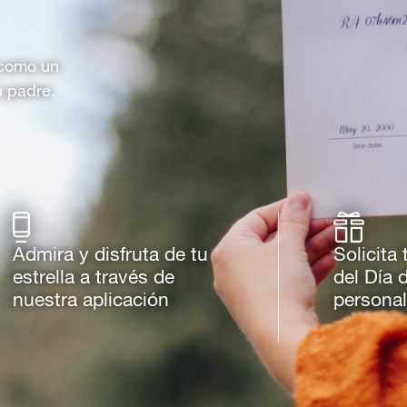
o como un
u padre.
Admira y disfruta de tu
Solicita 
estrella a través de
del Día 
nuestra aplicación
personal