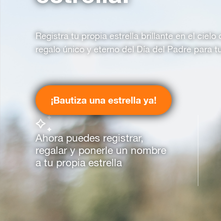
Registra tu propia estrella brillante en el ciel
regalo único y eterno del Día del Padre para t
¡Bautiza una estrella ya!
Ahora puedes registrar,
regalar y ponerle un nombre
a tu propia estrella