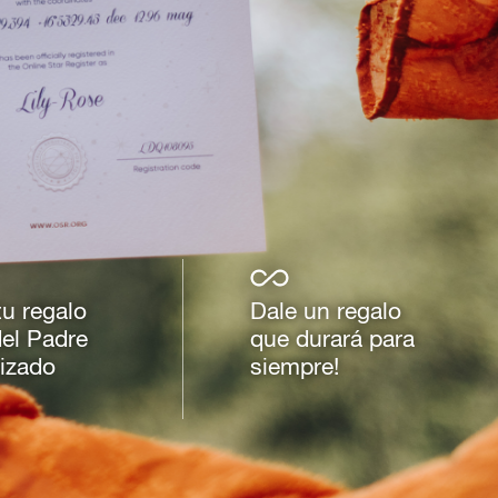
tu regalo
Dale un regalo
del Padre
que durará para
izado
siempre!