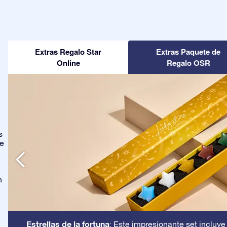
Extras Regalo Star
Extras Paquete de
Online
Regalo OSR
s
ge
n
Estrellas de la fortuna
: Este impresionante set incluye