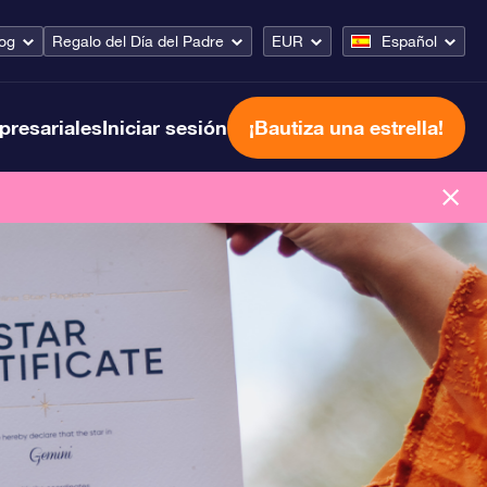
og
Regalo del Día del Padre
EUR
Español
presariales
Iniciar sesión
¡Bautiza una estrella!