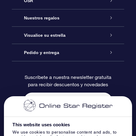
OSR
Atención
Nuestros regalos
Contáctanos
Regalo Estrella Online
Visualice su estrella
Blog
Paquete de Regalo OSR
Registro estelar
Pedido y entrega
Preguntas Más Frecuentes
Regalo Súper Estrella
Aplicación de Búsqueda de Estrella
Acceso clientes
Suscríbete a nuestra newsletter gratuita
para recibir descuentos y novedades
Reseñas
Tarjeta de Regalo OSR
Página de Estrella Personalizada
Información de Pago
Regalos empresariales
Un Millón de Estrellas
Información de Envío
Salvaestrellas OSR
Política de devolución
This website uses cookies
We use cookies to personalise content and ads, to