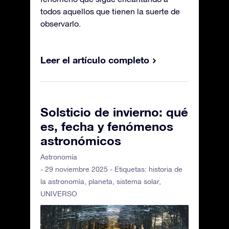
todos aquellos que tienen la suerte de
observarlo.
Leer el artículo completo
Solsticio de invierno: qué
es, fecha y fenómenos
astronómicos
Astronomía
- 29 noviembre 2025 - Etiquetas:
historia de
la astronomìa
,
planeta
,
sistema solar
,
UNIVERSO