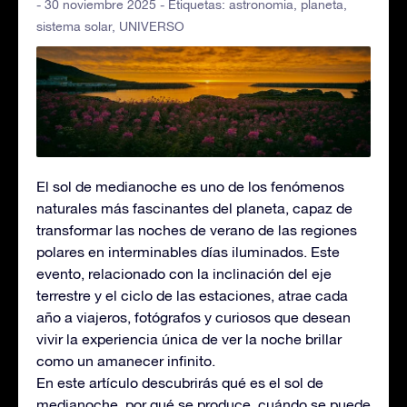
- 30 noviembre 2025 - Etiquetas:
astronomia
,
planeta
,
sistema solar
,
UNIVERSO
El sol de medianoche es uno de los fenómenos
naturales más fascinantes del planeta, capaz de
transformar las noches de verano de las regiones
polares en interminables días iluminados. Este
evento, relacionado con la inclinación del eje
terrestre y el ciclo de las estaciones, atrae cada
año a viajeros, fotógrafos y curiosos que desean
vivir la experiencia única de ver la noche brillar
como un amanecer infinito.
En este artículo descubrirás qué es el sol de
medianoche, por qué se produce, cuándo se puede