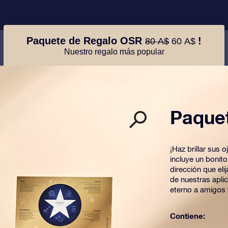
Paquete de Regalo OSR
!
80 A$
60 A$
Nuestro regalo más popular
Paque
¡Haz brillar sus
incluye un bonit
dirección que el
de nuestras apli
eterno a amigos 
Contiene: