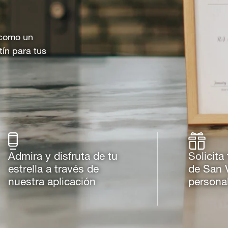
o como un
tín para tus
Admira y disfruta de tu
Solicita
estrella a través de
de San 
nuestra aplicación
persona