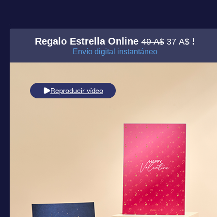
Regalo Estrella Online
!
49 A$
37 A$
Envío digital instantáneo
Reproducir vídeo