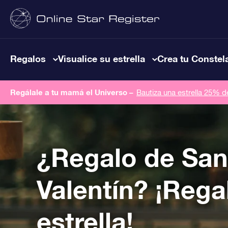
Regalos
Visualice su estrella
Crea tu Constel
Regálale a tu mamá el Universo –
Bautiza una estrella 25% 
¿Regalo de San
Valentín? ¡Rega
estrella!