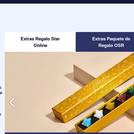
Extras Regalo Star
Extras Paquete de
Online
Regalo OSR
s
ge
n