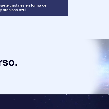
Marco
 siete cristales en forma de
: Este marc
y arenisca azul.
asegura que tu pre
rso.