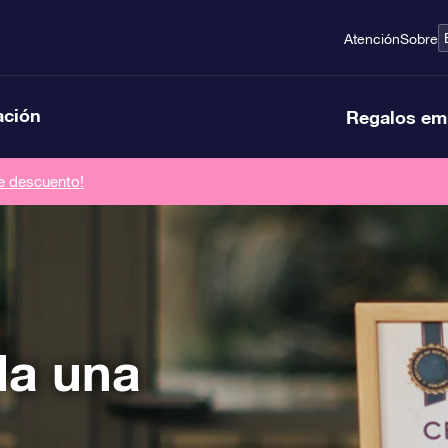
Atención
Sobre
ación
Regalos em
de descuento!
la una