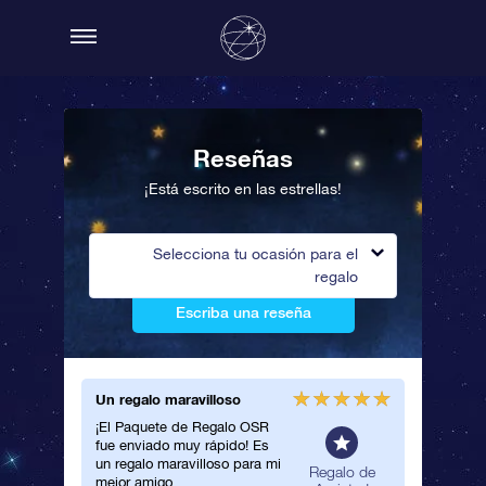
Reseñas
¡Está escrito en las estrellas!
Selecciona tu ocasión para el
regalo
Escriba una reseña
Un regalo maravilloso
Bonito c
¡El Paquete de Regalo OSR
Le regal
fue enviado muy rápido! Es
amigo m
un regalo maravilloso para mi
encanta 
neral
Regalo de
mejor amigo.
estrella