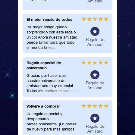
Amistad
con él.
El mejor regalo de todos
Tengo u
¡Mi mejor amigo quedó
Sorprend
sorprendido con este regalo
amiga co
único! Ahora nuestra amistad
¡La mira
neral
Regalo de
puede brillar para que todo
cuando a
Amistad
el mundo la vea.
tenía pre
Regalo especial de
Un muy 
aniversario
¡Un muy 
Gracias por hacer que
regalo m
nuestro aniversario de
amigo!
Regalo de
amistad sea muy especial.
Amistad
Todas las noches miramos al
cielo para localizar nuestra
estrella.
Volveré a comprar
Perfecta
amistad
Un regalo especial y
despachado
¡Amo a 
profesionalmente. ¡Lo pediré
las estre
Regalo de
de nuevo para más amigos!
Por eso 
Amistad
el regal