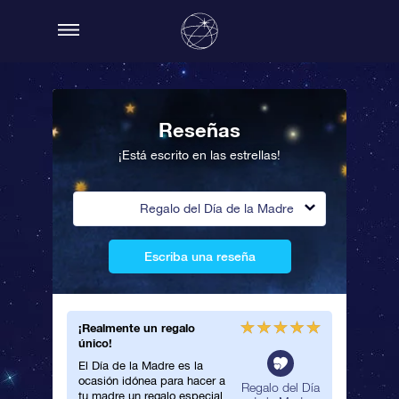
Reseñas
¡Está escrito en las estrellas!
Regalo del Día de la Madre
Escriba una reseña
¡Realmente un regalo
único!
El Día de la Madre es la
ocasión idónea para hacer a
Regalo del Día
tu madre un regalo especial.