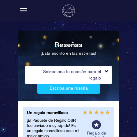
Reseñas
¡Está escrito en las estrellas!
Selecciona tu ocasión para el
regalo
Escriba una reseña
Un regalo maravilloso
Bonito c
¡El Paquete de Regalo OSR
Le regal
fue enviado muy rápido! Es
amigo m
un regalo maravilloso para mi
encanta 
neral
Regalo de
mejor amigo.
estrella