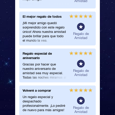
Amistad
con él.
El mejor regalo de todos
Tengo u
¡Mi mejor amigo quedó
Sorprend
sorprendido con este regalo
amiga co
único! Ahora nuestra amistad
¡La mira
neral
Regalo de
puede brillar para que todo
cuando a
Amistad
el mundo la vea.
tenía pre
Regalo especial de
Un muy 
aniversario
¡Un muy 
Gracias por hacer que
regalo m
nuestro aniversario de
amigo!
Regalo de
amistad sea muy especial.
Amistad
Todas las noches miramos al
cielo para localizar nuestra
estrella.
Volveré a comprar
Perfecta
amistad
Un regalo especial y
despachado
¡Amo a 
profesionalmente. ¡Lo pediré
las estre
Regalo de
de nuevo para más amigos!
Por eso 
Amistad
el regal