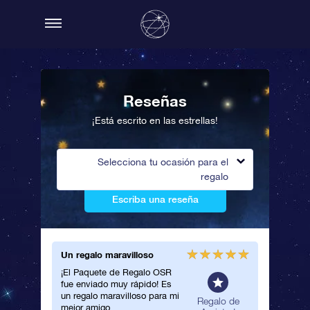
Reseñas
¡Está escrito en las estrellas!
Selecciona tu ocasión para el
regalo
Escriba una reseña
Un regalo maravilloso
Bonito c
¡El Paquete de Regalo OSR
Le regal
fue enviado muy rápido! Es
amigo m
un regalo maravilloso para mi
encanta 
neral
Regalo de
mejor amigo.
estrella