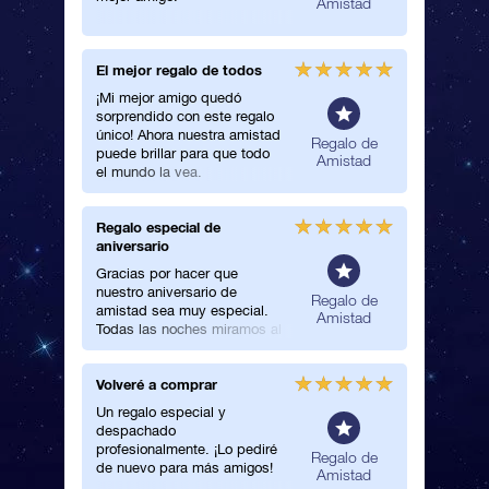
Amistad
con él.
El mejor regalo de todos
Tengo u
¡Mi mejor amigo quedó
Sorprend
sorprendido con este regalo
amiga co
único! Ahora nuestra amistad
¡La mira
neral
Regalo de
puede brillar para que todo
cuando a
Amistad
el mundo la vea.
tenía pre
Regalo especial de
Un muy 
aniversario
¡Un muy 
Gracias por hacer que
regalo m
nuestro aniversario de
amigo!
Regalo de
amistad sea muy especial.
Amistad
Todas las noches miramos al
cielo para localizar nuestra
estrella.
Volveré a comprar
Perfecta
amistad
Un regalo especial y
despachado
¡Amo a 
profesionalmente. ¡Lo pediré
las estre
Regalo de
de nuevo para más amigos!
Por eso 
Amistad
el regal