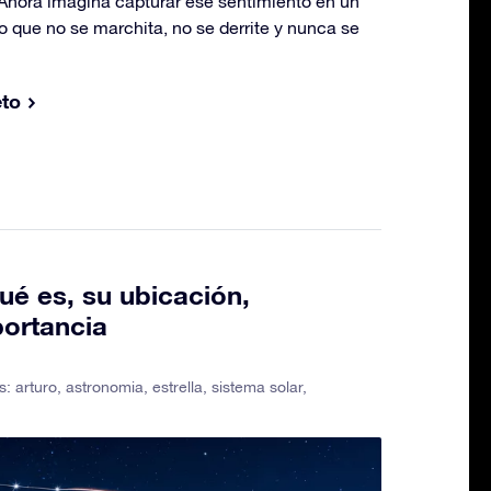
Ahora imagina capturar ese sentimiento en un
o que no se marchita, no se derrite y nunca se
eto
qué es, su ubicación,
portancia
as:
arturo
,
astronomia
,
estrella
,
sistema solar
,