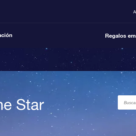
A
ación
Regalos em
ne Star