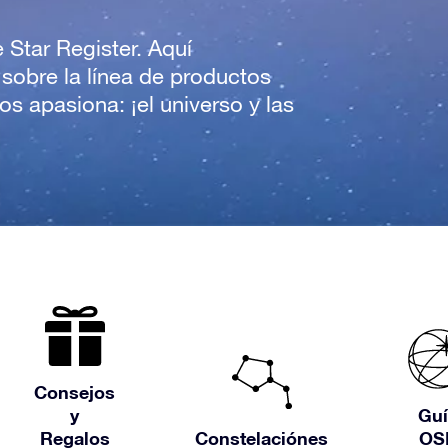
e Star Register. Aquí
 sobre la línea de productos
s apasiona: ¡el universo y las
Consejos
y
Guí
Regalos
Constelaciónes
OS