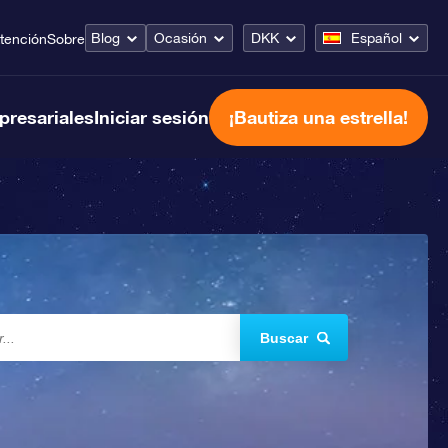
Blog
Ocasión
DKK
Español
tención
Sobre
presariales
Iniciar sesión
¡Bautiza una estrella!
Buscar