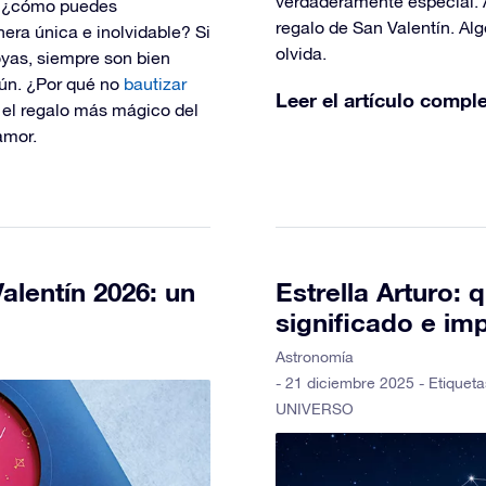
verdaderamente especial. 
o, ¿cómo puedes
regalo de San Valentín. Alg
era única e inolvidable? Si
olvida.
joyas, siempre son bien
mún. ¿Por qué no
bautizar
Leer el artículo compl
 el regalo más mágico del
amor.
alentín 2026: un
Estrella Arturo: 
significado e im
Astronomía
- 21 diciembre 2025 - Etiquet
UNIVERSO