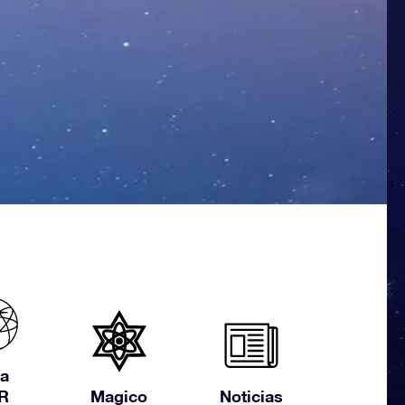
a
R
Magico
Noticias