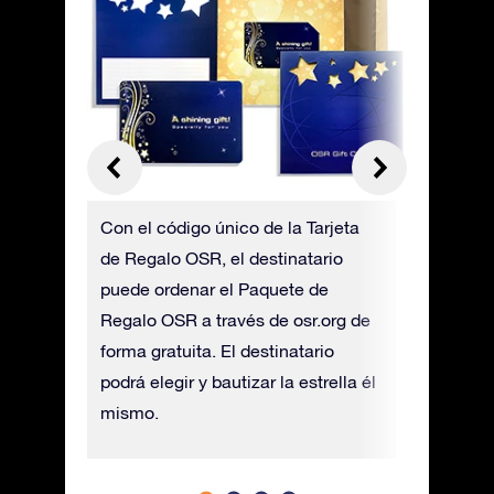
uestra
Con el código único de la Tarjeta
Puedes so
sin
de Regalo OSR, el destinatario
Regalo O
es
puede ordenar el Paquete de
enviará 
ánea
Regalo OSR a través de osr.org de
adicional
forma gratuita. El destinatario
podrá elegir y bautizar la estrella él
mismo.