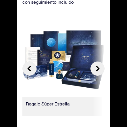
con seguimiento incluido
l
Regalo Súper Estrella
Envuelto 
regalo