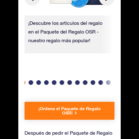
uedes
¡Descubre los artículos del regalo
El Certif
s y un
en el Paquete del Regalo OSR -
impreso e
o de
nuestro regalo más popular!
las coord
igos y
nombre de
la estrell
¡Ordena el Paquete de Regalo
OSR!
Después de pedir el Paquete de Regalo