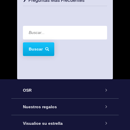
Buscar
OSR
Atención
Nuestros regalos
Contáctanos
Regalo Estrella Online
Visualice su estrella