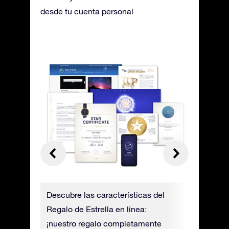
desde tu cuenta personal
iones
Descubre las características del
¡Encuentr
ción
Regalo de Estrella en línea:
con la ap
¡nuestro regalo completamente