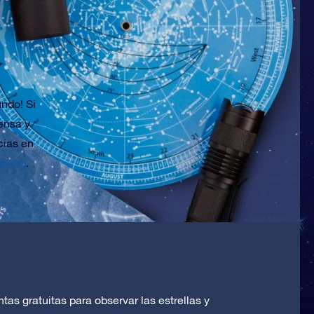
undo! Si
ensa y
cias en
r.org
.
as gratuitas para observar las estrellas y