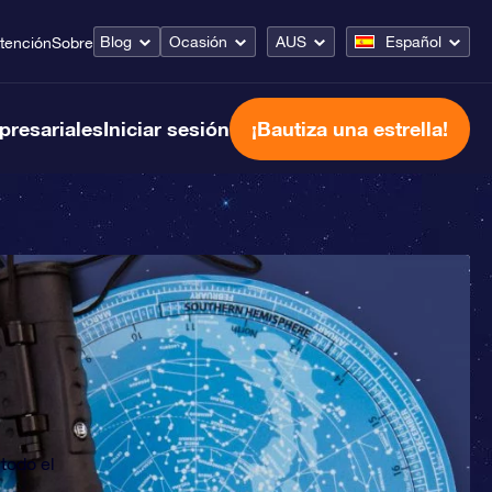
Blog
Ocasión
AUS
Español
tención
Sobre
presariales
Iniciar sesión
¡Bautiza una estrella!
todo el