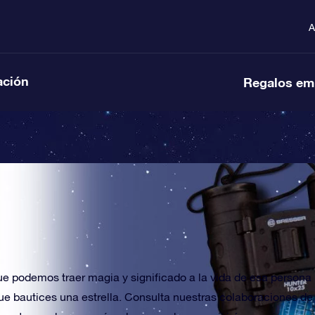
A
ación
Regalos em
que podemos traer magia y significado a la vida de esa persona
e bautices una estrella. Consulta nuestras colaboraciones de 