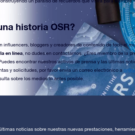
nstruyendo un paraíso de recuerdos que vivirá para siempre.
una historia OSR?
on influencers, bloggers y creadores de contenido de todo el m
la en línea
, no dudes en contactarnos. ¿Eres miembro de la pr
 Puedes encontrar nuestros activos de prensa y las últimas noti
tas y solicitudes, por favor envía un correo electrónico a
pr@os
ulta sobre los medios lo antes posible.
ltimas noticias sobre nuestras nuevas prestaciones, herramient