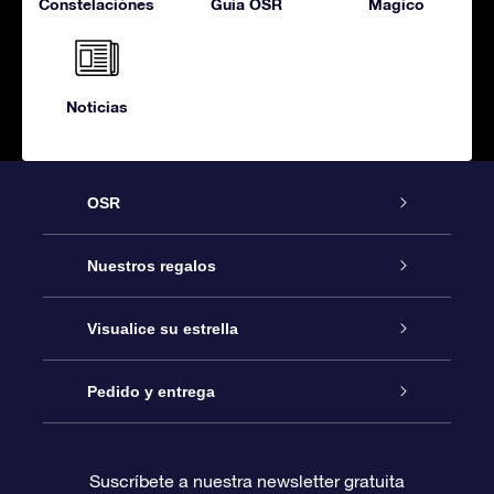
Constelaciónes
Guía OSR
Magico
Noticias
OSR
Atención
Nuestros regalos
Contáctanos
Regalo Estrella Online
Visualice su estrella
Blog
Paquete de Regalo OSR
Registro estelar
Pedido y entrega
Preguntas Más Frecuentes
Regalo Súper Estrella
Aplicación de Búsqueda de Estrella
Acceso clientes
Suscríbete a nuestra newsletter gratuita