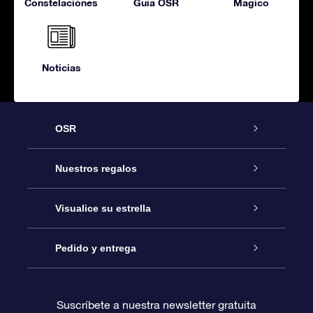
Constelaciónes
Guía OSR
Magico
Noticias
OSR
Atención
Nuestros regalos
Contáctanos
Regalo Estrella Online
Visualice su estrella
Blog
Paquete de Regalo OSR
Registro estelar
Pedido y entrega
Preguntas Más Frecuentes
Regalo Súper Estrella
Aplicación de Búsqueda de Estrella
Acceso clientes
Suscríbete a nuestra newsletter gratuita