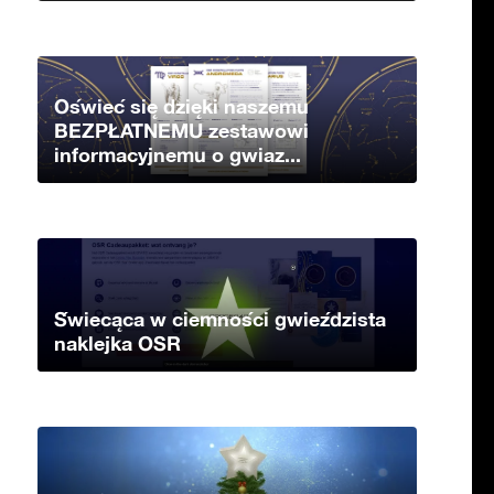
Oświeć się dzięki naszemu
BEZPŁATNEMU zestawowi
informacyjnemu o gwiaz...
Świecąca w ciemności gwieździsta
naklejka OSR