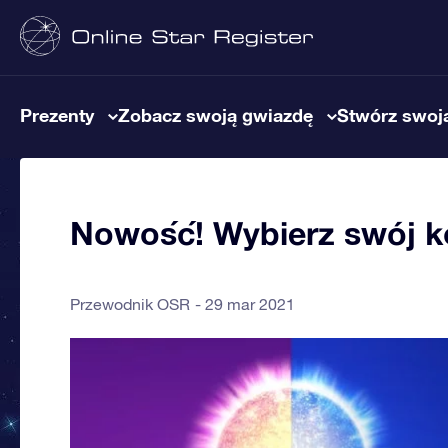
Prezenty
Zobacz swoją gwiazdę
Stwórz swoją
Nowość! Wybierz swój k
Przewodnik OSR
29 mar 2021