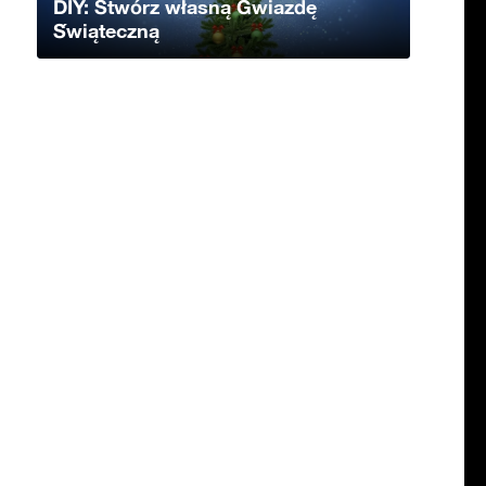
DIY: Stwórz własną Gwiazdę
Świąteczną