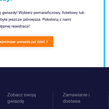
j gwiazdy! Wybierz pomarańczowy, fioletowy lub
była jeszcze jaśniejsza. Pokoloruj z nami
ępnej rejestracji!
ejestrując gwiazdę już dziś!
Zobacz swoją
Zamawianie i
gwiazdę
dostawa