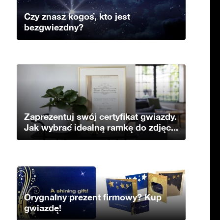
Czy znasz kogoś, kto jest
bezgwiezdny?
Zaprezentuj swój certyfikat gwiazdy.
Jak wybrać idealną ramkę do zdjęc...
Orygnalny prezent firmowy? Kup
gwiazdę!