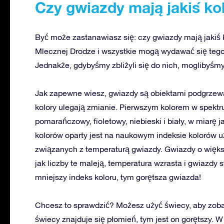
Czy gwiazdy mają jakiś ko
Być może zastanawiasz się: czy gwiazdy mają jakiś 
Mlecznej Drodze i wszystkie mogą wydawać się teg
Jednakże, gdybyśmy zbliżyli się do nich, moglibyśmy
Jak zapewne wiesz, gwiazdy są obiektami podgrzewany
kolory ulegają zmianie. Pierwszym kolorem w spektr
pomarańczowy, fioletowy, niebieski i biały, w miarę j
kolorów oparty jest na naukowym indeksie kolorów uż
związanych z temperaturą gwiazdy. Gwiazdy o więks
jak liczby te maleją, temperatura wzrasta i gwiazdy s
mniejszy indeks koloru, tym gorętsza gwiazda!
Chcesz to sprawdzić? Możesz użyć świecy, aby zobacz
świecy znajduje się płomień, tym jest on gorętszy.