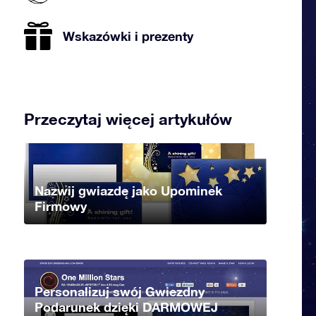
Wskazówki i prezenty
Przeczytaj więcej artykułów
Nazwij gwiazdę jako Upominek
Firmowy
Personalizuj swój Gwiezdny
Podarunek dzięki DARMOWEJ