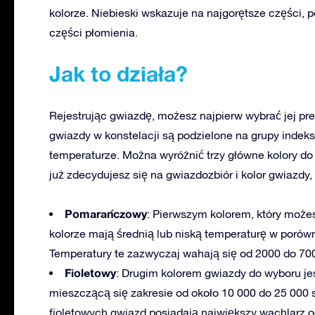
kolorze. Niebieski wskazuje na najgorętsze części
części płomienia.
Jak to działa?
Rejestrując gwiazdę, możesz najpierw wybrać jej pr
gwiazdy w konstelacji są podzielone na grupy indeks
temperaturze. Można wyróżnić trzy główne kolory do
już zdecydujesz się na gwiazdozbiór i kolor gwiazdy,
Pomarańczowy
: Pierwszym kolorem, który moż
kolorze mają średnią lub niską temperaturę w poró
Temperatury te zazwyczaj wahają się od 2000 do 700
Fioletowy
: Drugim kolorem gwiazdy do wyboru je
mieszczącą się zakresie od około 10 000 do 25 000 s
fioletowych gwiazd posiadają największy wachlarz od