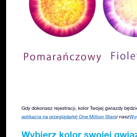
Gdy dokonasz rejestracji, kolor Twojej gwiazdy będz
aplikacja na przeglądarkę One Million Stars
i nasz
Wy
Wybierz kolor swojej gwia