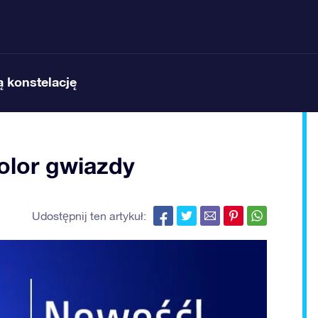
 konstelację
olor gwiazdy
Udostępnij ten artykuł: