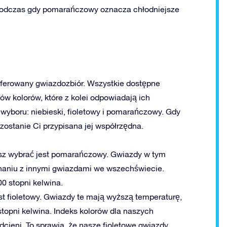
, podczas gdy pomarańczowy oznacza chłodniejsze
eferowany gwiazdozbiór. Wszystkie dostępne
ów kolorów, które z kolei odpowiadają ich
 wyboru: niebieski, fioletowy i pomarańczowy. Gdy
 zostanie Ci przypisana jej współrzędna.
esz wybrać jest pomarańczowy. Gwiazdy w tym
wnaniu z innymi gwiazdami we wszechświecie.
0 stopni kelwina.
st fioletowy. Gwiazdy te mają wyższą temperaturę,
topni kelwina. Indeks kolorów dla naszych
cieni. To sprawia, że nasze fioletowe gwiazdy