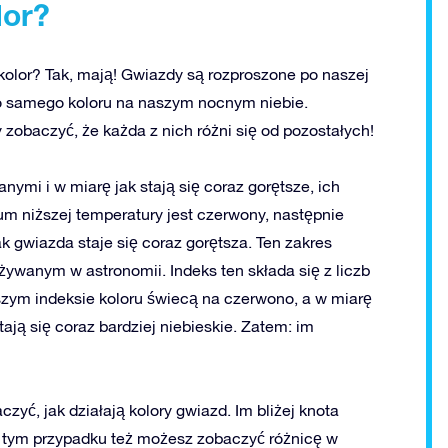
lor?
kolor? Tak, mają! Gwiazdy są rozproszone po naszej
o samego koloru na naszym nocnym niebie.
 zobaczyć, że każda z nich różni się od pozostałych!
mi i w miarę jak stają się coraz gorętsze, ich
um niższej temperatury jest czerwony, następnie
ak gwiazda staje się coraz gorętsza. Ten zakres
ywanym w astronomii. Indeks ten składa się z liczb
zym indeksie koloru świecą na czerwono, a w miarę
tają się coraz bardziej niebieskie. Zatem: im
yć, jak działają kolory gwiazd. Im bliżej knota
 W tym przypadku też możesz zobaczyć różnicę w