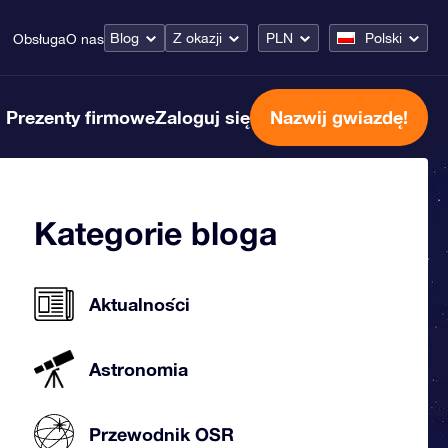
Blog
Z okazji
PLN
Polski
Obsługa
O nas
Prezenty firmowe
Zaloguj się
Nazwij gwiazdę!
Kategorie bloga
Aktualności
Astronomia
Przewodnik OSR