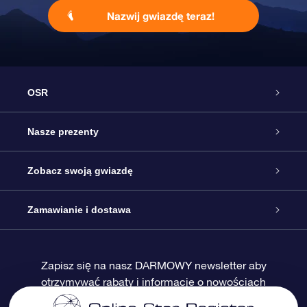
Nazwij gwiazdę teraz!
OSR
Obsługa
Nasze prezenty
Kontakt
Podarunek Gwiazda Online
Zobacz swoją gwiazdę
Blog
Pakiet Podarunkowy OSR
Rejestr Gwiazd
Zamawianie i dostawa
Najczęściej zadawane pytania
Prezent Super Star
Aplikacją OSR Star Finder
Logowanie
Zapisz się na nasz DARMOWY newsletter aby
otrzymywać rabaty i informacje o nowościach
Recenzje
Karta podarunkowa OSR
Sprsonalizowana Strona Gwiazdy
Metody płatności