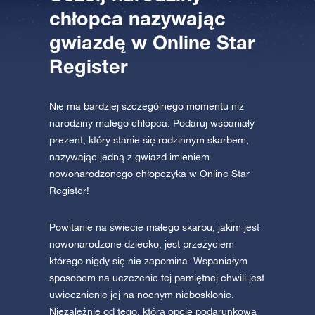
chłopca nazywając
gwiazdę w Online Star
AppStore (iOS)
Play Store (Android)
Register
Nie ma bardziej szczególnego momentu niż
narodziny małego chłopca. Podaruj wspaniały
prezent, który stanie się rodzinnym skarbem,
nazywając jedną z gwiazd imieniem
nowonarodzonego chłopczyka w Online Star
Register!
Powitanie na świecie małego skarbu, jakim jest
nowonarodzone dziecko, jest przeżyciem
którego nigdy się nie zapomina. Wspaniałym
sposobem na uczczenie tej pamiętnej chwili jest
uwiecznienie jej na nocnym nieboskłonie.
Niezależnie od tego, którą opcję podarunkową