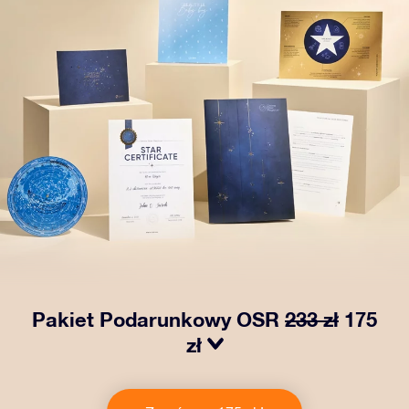
Pakiet Podarunkowy OSR
233 zł
175
zł
Spraw, aby oczy bliskiej Ci osoby zabłysły dzięki
naszemu OSR Gift Pack! Ten zestaw obejmuje piękną