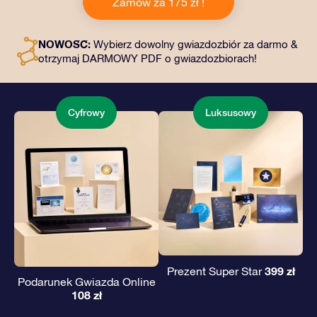
Zamów za 175 zł !
kopertę i spersonalizowane dokumenty wysłane na
wybrany adres, a także dokumenty cyfrowe i bezpłatny
dostęp do naszych aplikacji. To magiczny sposób na
NOWOŚĆ:
Wybierz dowolny gwiazdozbiór za darmo &
podarowanie wiecznego prezentu przyjaciołom i
otrzymaj DARMOWY PDF o gwiazdozbiorach!
bliskim.
Cyfrowy
Luksusowy
399 zł
Prezent Super Star
Podarunek Gwiazda Online
108 zł