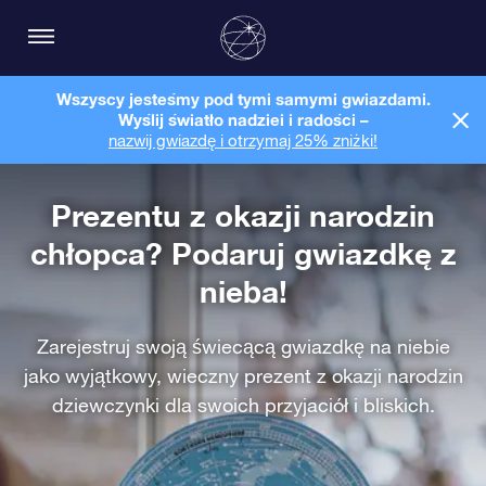
Wszyscy jesteśmy pod tymi samymi gwiazdami.
Wyślij światło nadziei i radości –
nazwij gwiazdę i otrzymaj 25% zniżki!
Prezentu z okazji narodzin
chłopca? Podaruj gwiazdkę z
nieba!
Zarejestruj swoją świecącą gwiazdkę na niebie
jako wyjątkowy, wieczny prezent z okazji narodzin
dziewczynki dla swoich przyjaciół i bliskich.