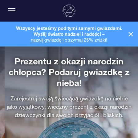
Wszyscy jesteśmy pod tymi samymi gwiazdami.
Wyślij światło nadziei i radości –
nazwij gwiazdę i otrzymaj 25% zniżki!
Prezentu z okazji narodzin
chłopca? Podaruj gwiazdkę z
nieba!
Zarejestruj swoją świecącą gwiazdkę na niebie
jako wyjątkowy, wieczny prezent z okazji narodzin
dziewczynki dla swoich przyjaciół i bliskich.