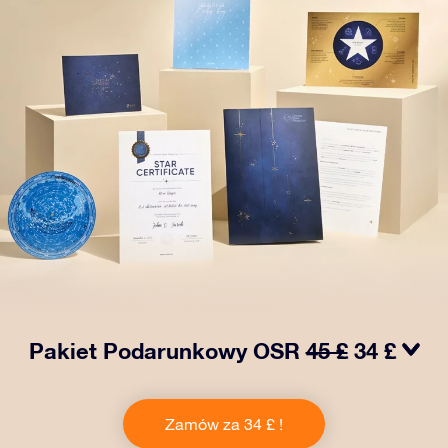
Pakiet Podarunkowy OSR
45 £
34 £
Spraw, aby oczy bliskiej Ci osoby zabłysły dzięki
naszemu OSR Gift Pack! Ten zestaw obejmuje piękną
Zamów za 34 £ !
kopertę i spersonalizowane dokumenty wysłane na
wybrany adres, a także dokumenty cyfrowe i bezpłatny