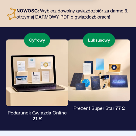
dostęp do naszych aplikacji. To magiczny sposób na
NOWOŚĆ:
Wybierz dowolny gwiazdozbiór za darmo &
podarowanie wiecznego prezentu przyjaciołom i
otrzymaj DARMOWY PDF o gwiazdozbiorach!
bliskim.
Cyfrowy
Luksusowy
77 £
Prezent Super Star
Podarunek Gwiazda Online
21 £