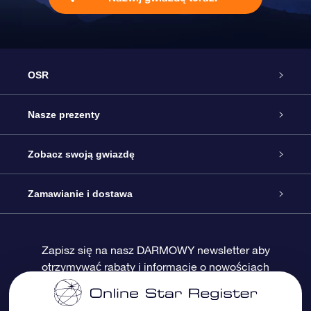
OSR
Obsługa
Nasze prezenty
Kontakt
Podarunek Gwiazda Online
Zobacz swoją gwiazdę
Blog
Pakiet Podarunkowy OSR
Rejestr Gwiazd
Zamawianie i dostawa
Najczęściej zadawane pytania
Prezent Super Star
Aplikacją OSR Star Finder
Logowanie
Zapisz się na nasz DARMOWY newsletter aby
otrzymywać rabaty i informacje o nowościach
Recenzje
Karta podarunkowa OSR
Sprsonalizowana Strona Gwiazdy
Metody płatności
Prezenty firmowe
One Million Stars
Dostawa