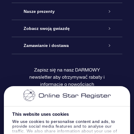
Obsługa
Nasze prezenty
Kontakt
Podarunek Gwiazda Online
Zobacz swoją gwiazdę
Blog
Pakiet Podarunkowy OSR
Rejestr Gwiazd
Zamawianie i dostawa
Najczęściej zadawane pytania
Prezent Super Star
Aplikacją OSR Star Finder
Logowanie
Zapisz się na nasz DARMOWY
newsletter aby otrzymywać rabaty i
Recenzje
Karta podarunkowa OSR
Sprsonalizowana Strona Gwiazdy
Metody płatności
informacje o nowościach
Prezenty firmowe
One Million Stars
Dostawa
Gwieździsty Wygaszacz Ekranu OSR
Polityka zwrotów
This website uses cookies
We use cookies to personalise content and ads, to
provide social media features and to analyse our
Aplikacja VR „Fly me to the stars”
Gwiazdozbiorach
traffic. We also share information about your use of