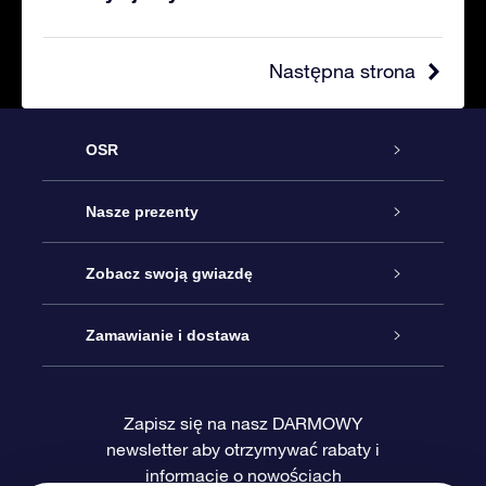
Następna strona
OSR
Obsługa
Nasze prezenty
Kontakt
Podarunek Gwiazda Online
Zobacz swoją gwiazdę
Blog
Pakiet Podarunkowy OSR
Rejestr Gwiazd
Zamawianie i dostawa
Najczęściej zadawane pytania
Prezent Super Star
Aplikacją OSR Star Finder
Logowanie
Zapisz się na nasz DARMOWY
newsletter aby otrzymywać rabaty i
Recenzje
Karta podarunkowa OSR
Sprsonalizowana Strona Gwiazdy
Metody płatności
informacje o nowościach