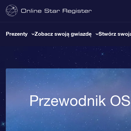
Prezenty
Zobacz swoją gwiazdę
Stwórz swoją
Przewodnik O