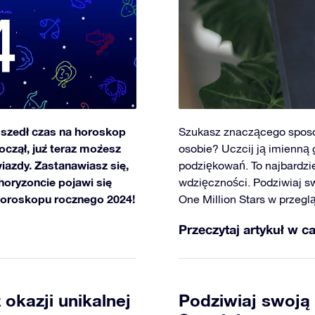
adszedł czas na horoskop
Szukasz znaczącego sposo
oczął, już teraz możesz
osobie? Uczcij ją imienn
iazdy. Zastanawiasz się,
podziękowań. To najbardzie
 horyzoncie pojawi się
wdzięczności. Podziwiaj s
horoskopu rocznego 2024!
One Million Stars w przegląd
Przeczytaj artykuł w ca
 okazji unikalnej
Podziwiaj swoją