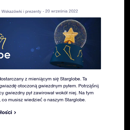
- 20 września 2022
Wskazówki i prezenty
 dostarczany z mieniącym się Starglobe. Ta
 gwiazdę otoczoną gwiezdnym pyłem. Potrząśnij
cy gwiezdny pył zawirował wokół niej. Na tym
, co musisz wiedzieć o naszym Starglobe.
łości