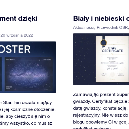
ment dzięki
Biały i niebieski
Aktualności
Przewodnik OSR
 20 września 2022
Zamawiając prezent Super S
gwiazdy. Certyfikat będzi
r Star. Ten oszałamiający
datę gwiazdy, konstelację,
 i jej kosmiczne otoczenie.
rejestracyjny. Nie wiesz d
e, aby cieszyć się nim o
blogu opowiemy Ci więcej, 
liśmy wszystko, co musisz
certyfikat gwiazdy.