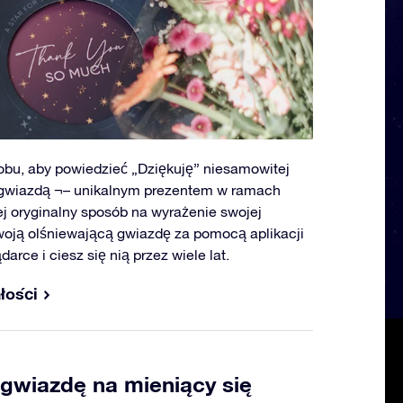
bu, aby powiedzieć „Dziękuję” niesamowitej
ą gwiazdą ¬– unikalnym prezentem w ramach
j oryginalny sposób na wyrażenie swojej
woją olśniewającą gwiazdę za pomocą aplikacji
arce i ciesz się nią przez wiele lat.
łości
 gwiazdę na mieniący się