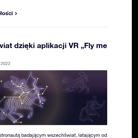
łości
at dzięki aplikacji VR „Fly me
a 2022
astronautą badającym wszechświat, latającym od