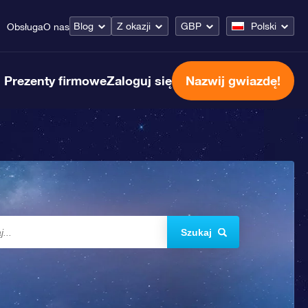
Blog
Z okazji
GBP
Polski
Obsługa
O nas
Prezenty firmowe
Zaloguj się
Nazwij gwiazdę!
Szukaj