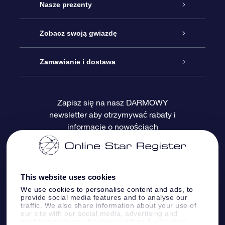
Obsługa
Nasze prezenty
Kontakt
Podarunek Gwiazda Online
Zobacz swoją gwiazdę
Blog
Pakiet Podarunkowy OSR
Rejestr Gwiazd
Zamawianie i dostawa
Najczęściej zadawane pytania
Prezent Super Star
Aplikacją OSR Star Finder
Logowanie
Zapisz się na nasz DARMOWY
newsletter aby otrzymywać rabaty i
Recenzje
Karta podarunkowa OSR
Sprsonalizowana Strona Gwiazdy
Metody płatności
informacje o nowościach
Prezenty firmowe
One Million Stars
Dostawa
Gwieździsty Wygaszacz Ekranu OSR
Polityka zwrotów
This website uses cookies
We use cookies to personalise content and ads, to
provide social media features and to analyse our
Aplikacja VR „Fly me to the stars”
Gwiazdozbiorach
traffic. We also share information about your use of
our site with our social media, advertising and
analytics partners who may combine it with other