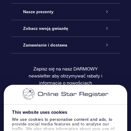
Obsługa
Nasze prezenty
Kontakt
Podarunek Gwiazda Online
Zobacz swoją gwiazdę
Blog
Pakiet Podarunkowy OSR
Rejestr Gwiazd
Zamawianie i dostawa
Najczęściej zadawane pytania
Prezent Super Star
Aplikacją OSR Star Finder
Logowanie
Zapisz się na nasz DARMOWY
newsletter aby otrzymywać rabaty i
Recenzje
Karta podarunkowa OSR
Sprsonalizowana Strona Gwiazdy
Metody płatności
informacje o nowościach
Prezenty firmowe
One Million Stars
Dostawa
Gwieździsty Wygaszacz Ekranu OSR
Polityka zwrotów
This website uses cookies
We use cookies to personalise content and ads, to
provide social media features and to analyse our
Aplikacja VR „Fly me to the stars”
Gwiazdozbiorach
traffic. We also share information about your use of