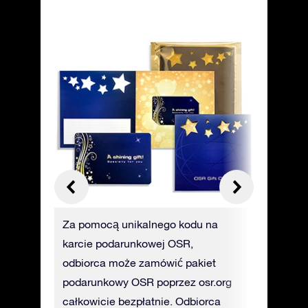
ę na
Za pomocą unikalnego kodu na
Możesz z
bez
karcie podarunkowej OSR,
podarunk
ożesz od
odbiorca może zamówić pakiet
fizycznej
F).
podarunkowy OSR poprzez osr.org
opłatą z
całkowicie bezpłatnie. Odbiorca
Ciebie z