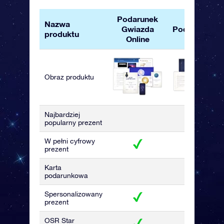
Podarunek
Pakiet
Nazwa
Gwiazda
Podarunkow
produktu
Online
OSR
Obraz produktu
Najbardziej
popularny prezent
W pełni cyfrowy
prezent
Karta
podarunkowa
Spersonalizowany
prezent
OSR Star