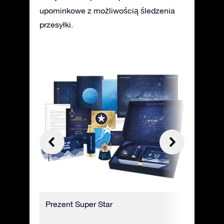
upominkowe z możliwością śledzenia
przesyłki.
lub
Prezent Super Star
Opakowan
prezent