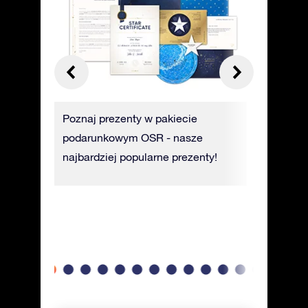
Page
Poznaj prezenty w pakiecie
Certyfika
 zdjęcia
podarunkowym OSR - nasze
na luksu
 nawet
najbardziej popularne prezenty!
przedsta
 i
jej nazwę