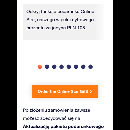
at
Odkryj funkcje podarunku Online
Z łatwoś
z się
Star; naszego w pełni cyfrowego
za pomocą
oru, do
prezentu za jedyne PLN 108.
Finder!
da.
Order the Online Star Gift!
Po złożeniu zamówienia zawsze
możesz zdecydować się na
Aktualizację pakietu podarunkowego