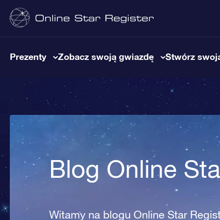
Prezenty
Zobacz swoją gwiazdę
Stwórz swoją
Blog Online Sta
Witamy na blogu Online Star Registe