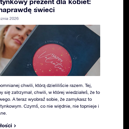
tynkowy prezent dla kobiet:
 naprawdę świeci
cznia 2026
mnianej chwili, którą dzieliliście razem. Tej,
y się zatrzymał, chwili, w której wiedziałeś, że to
wego. A teraz wyobraź sobie, że zamykasz to
tynkowym. Czymś, co nie więdnie, nie topnieje i
ane.
łości