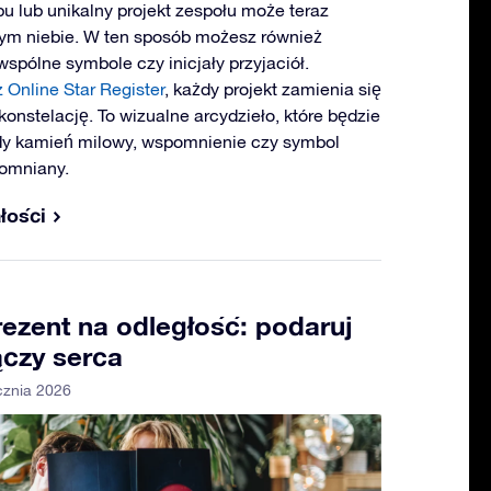
bu lub unikalny projekt zespołu może teraz
ym niebie. W ten sposób możesz również
wspólne symbole czy inicjały przyjaciół.
z Online Star Register
, każdy projekt zamienia się
onstelację. To wizualne arcydzieło, które będzie
dy kamień milowy, wspomnienie czy symbol
pomniany.
łości
ezent na odległość: podaruj
ączy serca
cznia 2026