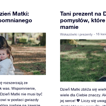
zień Matki:
Tani prezent na 
apomnianego
pomysłów, które
mamie
- 16 kwi
Wskazówki i prezenty
ię rozszerzają ze
ek was. Wspomnienie,
Dzień Matki zbliża się wie
 Dzień Matki nie musi być
wiele dla Ciebie znaczy. Al
towi w postaci gwiazdy
jej serce! 💖 Liczy się uwa
która zostaje na zawsze,