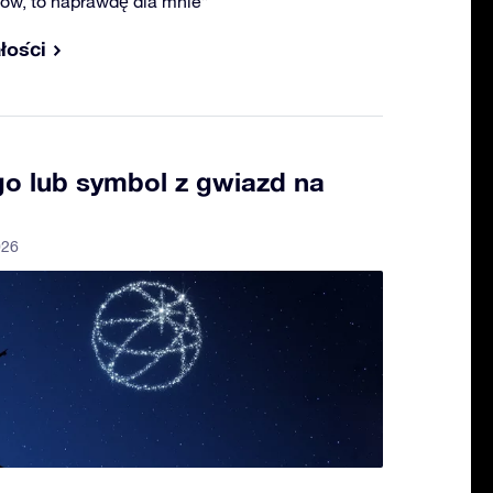
Wow, to naprawdę dla mnie”
łości
go lub symbol z gwiazd na
026