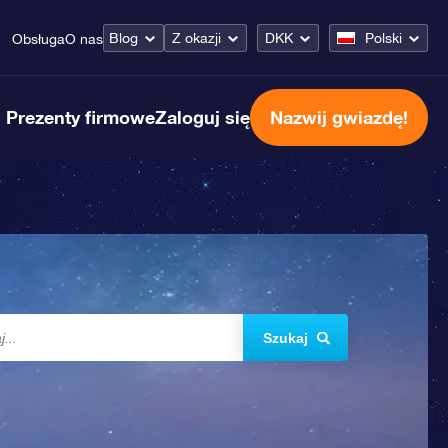
Blog
Z okazji
DKK
Polski
Obsługa
O nas
Prezenty firmowe
Zaloguj się
Nazwij gwiazdę!
Szukaj