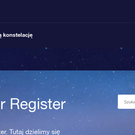
 konstelację
r Register
r. Tutaj dzielimy się