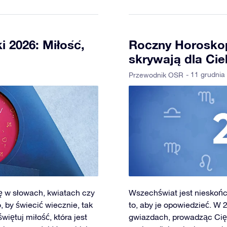
 2026: Miłość,
Roczny Horoskop
skrywają dla Cie
- 11 grudnia
Przewodnik OSR
ię w słowach, kwiatach czy
Wszechświat jest nieskończ
 by świecić wiecznie, tak
to, aby je opowiedzieć. W 
iętuj miłość, która jest
gwiazdach, prowadząc Cię k