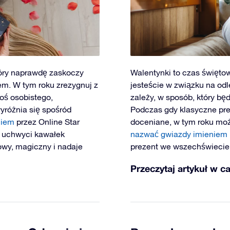
który naprawdę zaskoczy
Walentynki to czas świętowa
m. W tym roku zrezygnuj z
jesteście w związku na od
oś osobistego,
zależy, w sposób, który bę
yróżnia się spośród
Podczas gdy klasyczne preze
niem
przez Online Star
doceniane, w tym roku moż
e uchwyci kawałek
nazwać gwiazdy imieniem 
owy, magiczny i nadaje
prezent we wszechświecie, 
Przeczytaj artykuł w ca