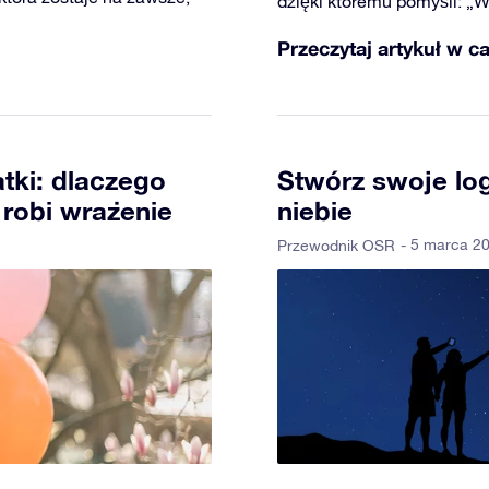
dzięki któremu pomyśli: „
Przeczytaj artykuł w ca
tki: dlaczego
Stwórz swoje lo
robi wrażenie
niebie
- 5 marca 2
Przewodnik OSR