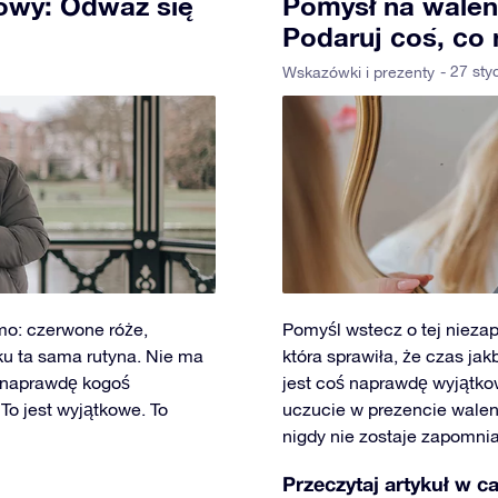
owy: Odważ się
Pomysł na walen
Podaruj coś, co
- 27 sty
Wskazówki i prezenty
mo: czerwone róże,
Pomyśl wstecz o tej niezapo
ku ta sama rutyna. Nie ma
która sprawiła, że czas jakb
z naprawdę kogoś
jest coś naprawdę wyjątko
To jest wyjątkowe. To
uczucie w prezencie walen
nigdy nie zostaje zapomni
Przeczytaj artykuł w ca