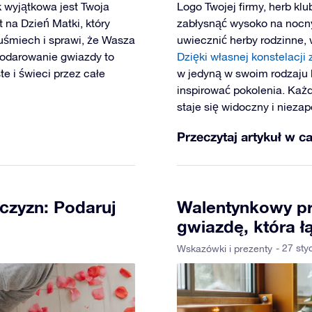
k wyjątkowa jest Twoja
Logo Twojej firmy, herb klu
na Dzień Matki, który
zabłysnąć wysoko na nocn
uśmiech i sprawi, że Wasza
uwiecznić herby rodzinne, 
podarowanie gwiazdy to
Dzięki własnej konstelacji 
te i świeci przez całe
w jedyną w swoim rodzaju k
inspirować pokolenia. Każ
staje się widoczny i nieza
Przeczytaj artykuł w ca
czyzn: Podaruj
Walentynkowy pr
gwiazdę, która ł
- 27 sty
Wskazówki i prezenty