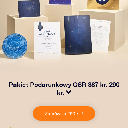
Pakiet Podarunkowy OSR
387 kr.
290
kr.
Spraw, aby oczy bliskiej Ci osoby zabłysły dzięki
naszemu OSR Gift Pack! Ten zestaw obejmuje piękną
Zamów za 290 kr. !
kopertę i spersonalizowane dokumenty wysłane na
wybrany adres, a także dokumenty cyfrowe i bezpłatny
dostęp do naszych aplikacji. To magiczny sposób na