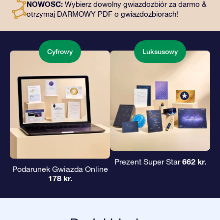
NOWOŚĆ:
Wybierz dowolny gwiazdozbiór za darmo &
podarowanie wiecznego prezentu przyjaciołom i
otrzymaj DARMOWY PDF o gwiazdozbiorach!
bliskim.
Cyfrowy
Luksusowy
662 kr.
Prezent Super Star
Podarunek Gwiazda Online
178 kr.