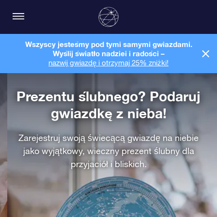
Wszyscy jesteśmy pod tymi samymi gwiazdami.
Wyślij światło nadziei i radości –
nazwij gwiazdę i otrzymaj 25% zniżki!
Prezentu ślubnego? Podaruj
gwiazdkę z nieba!
Zarejestruj swoją świecącą gwiazdę na niebie
jako wyjątkowy, wieczny prezent ślubny dla
przyjaciół i bliskich.