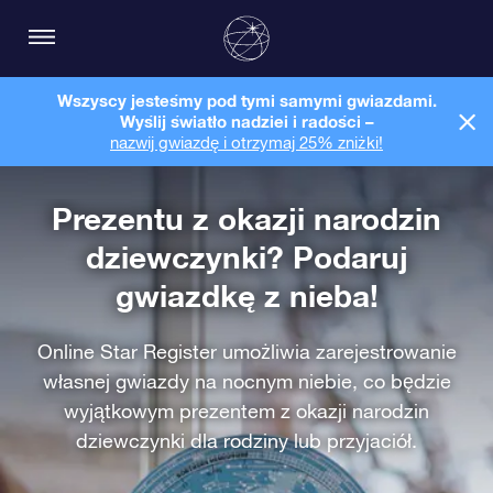
Wszyscy jesteśmy pod tymi samymi gwiazdami.
Wyślij światło nadziei i radości –
nazwij gwiazdę i otrzymaj 25% zniżki!
Prezentu z okazji narodzin
dziewczynki? Podaruj
gwiazdkę z nieba!
Online Star Register umożliwia zarejestrowanie
własnej gwiazdy na nocnym niebie, co będzie
wyjątkowym prezentem z okazji narodzin
dziewczynki dla rodziny lub przyjaciół.