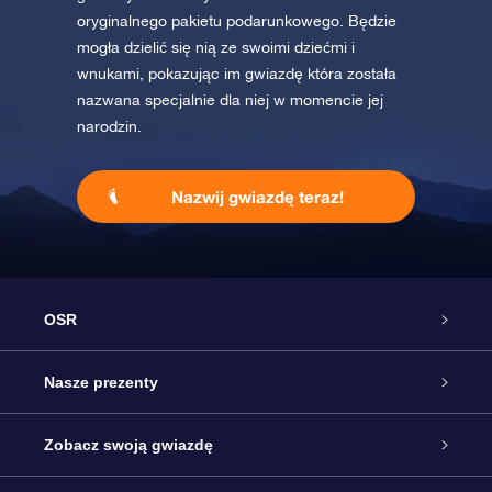
oryginalnego pakietu podarunkowego. Będzie
mogła dzielić się nią ze swoimi dziećmi i
wnukami, pokazując im gwiazdę która została
nazwana specjalnie dla niej w momencie jej
narodzin.
Nazwij gwiazdę teraz!
OSR
Obsługa
Nasze prezenty
Kontakt
Podarunek Gwiazda Online
Zobacz swoją gwiazdę