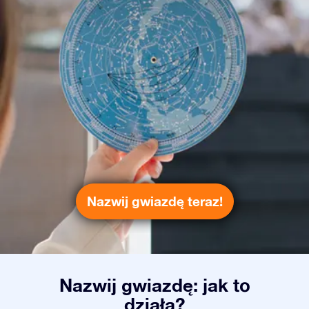
Nazwij gwiazdę teraz!
Nazwij gwiazdę: jak to
działa?