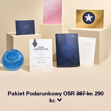
Pakiet Podarunkowy OSR
387 kr.
290
kr.
Spraw, aby oczy bliskiej Ci osoby zabłysły dzięki