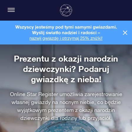
Wszyscy jesteśmy pod tymi samymi gwiazdami.
Wyślij światło nadziei i radości –
nazwij gwiazdę i otrzymaj 25% zniżki!
Prezentu z okazji narodzin
dziewczynki? Podaruj
gwiazdkę z nieba!
Online Star Register umożliwia zarejestrowanie
własnej gwiazdy na nocnym niebie, co będzie
wyjątkowym prezentem z okazji narodzin
dziewczynki dla rodziny lub przyjaciół.