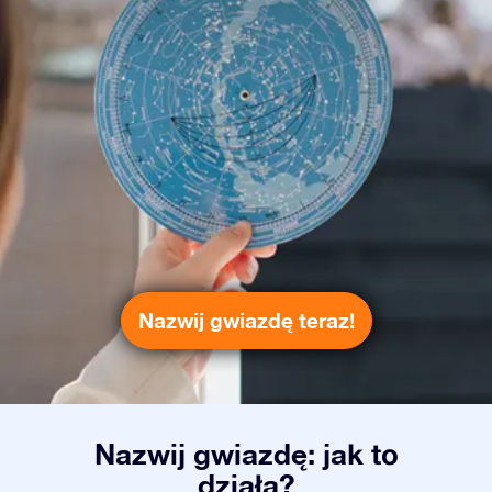
Nazwij gwiazdę teraz!
Nazwij gwiazdę: jak to
działa?