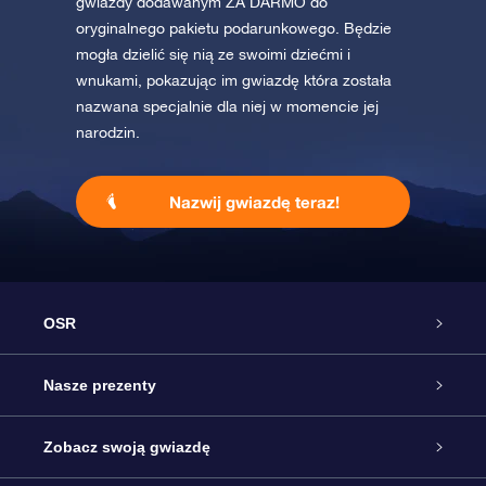
gwiazdy dodawanym ZA DARMO do
oryginalnego pakietu podarunkowego. Będzie
mogła dzielić się nią ze swoimi dziećmi i
wnukami, pokazując im gwiazdę która została
nazwana specjalnie dla niej w momencie jej
narodzin.
Nazwij gwiazdę teraz!
OSR
Obsługa
Nasze prezenty
Kontakt
Podarunek Gwiazda Online
Zobacz swoją gwiazdę