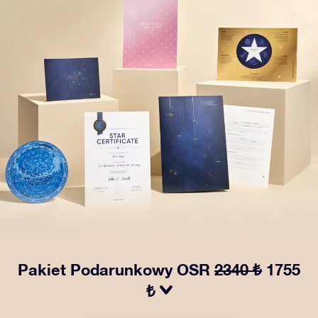
Pakiet Podarunkowy OSR
2340 ₺
1755
₺
Spraw, aby oczy bliskiej Ci osoby zabłysły dzięki