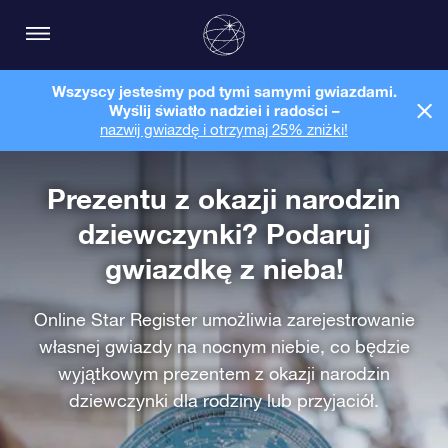
Wszyscy jesteśmy pod tymi samymi gwiazdami.
Wyślij światło nadziei i radości –
nazwij gwiazdę i otrzymaj 25% zniżki!
Prezentu z okazji narodzin
dziewczynki? Podaruj
gwiazdkę z nieba!
Online Star Register umożliwia zarejestrowanie
własnej gwiazdy na nocnym niebie, co będzie
wyjątkowym prezentem z okazji narodzin
dziewczynki dla rodziny lub przyjaciół.