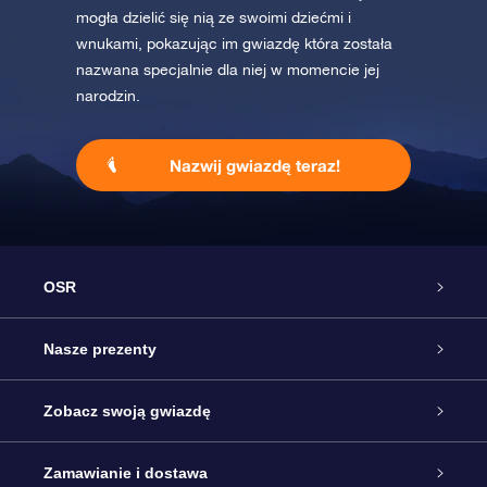
mogła dzielić się nią ze swoimi dziećmi i
wnukami, pokazując im gwiazdę która została
nazwana specjalnie dla niej w momencie jej
narodzin.
Nazwij gwiazdę teraz!
OSR
Obsługa
Nasze prezenty
Kontakt
Podarunek Gwiazda Online
Zobacz swoją gwiazdę
Blog
Pakiet Podarunkowy OSR
Rejestr Gwiazd
Zamawianie i dostawa