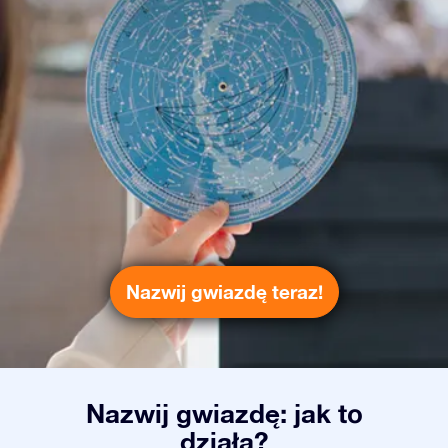
Nazwij gwiazdę teraz!
Nazwij gwiazdę: jak to
działa?