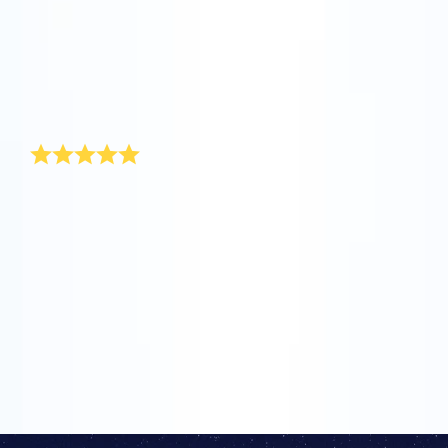
okazji chrztu jej córeczki. Musiała się najpierw
zorientować, co oznacza ten podarunek, ponieważ nie
jest to popularny prezent. Sprawdziłyśmy współrzędne
AppStore (iOS)
Play Store (Android)
za pomocą dołączonej mapy gwiazd. Moja siostra
powiesiła świadectwo dołączone do prezentu na
ścianie w dziecięcym pokoju. Cudownie!
Szczęśliwa i wzruszona
Znalezienie prezentu z okazji narodzin dziewczynki
nie jest takie trudne, ale znalezienie naprawdę
wyjątkowego prezentu stanowi wielkie wyzwanie.
Znalazła tę fantastyczną stronę w Internecie.
Podarowanie gwiazdy to tak oryginalny prezent, że od
razu zamówiłam „urodzinową gwiazdę” dla
dziewczynki. Rodzice bardzo się ucieszyli i wzruszyli
na myśl, że dzięki temu prezentowi ich córka zostanie
uwieczniona.