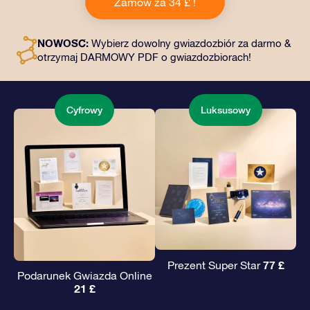
Zamów za 34 £ !
kopertę i spersonalizowane dokumenty wysłane na
wybrany adres, a także dokumenty cyfrowe i bezpłatny
dostęp do naszych aplikacji. To magiczny sposób na
NOWOŚĆ:
Wybierz dowolny gwiazdozbiór za darmo &
podarowanie wiecznego prezentu przyjaciołom i
otrzymaj DARMOWY PDF o gwiazdozbiorach!
bliskim.
Cyfrowy
Luksusowy
77 £
Prezent Super Star
Podarunek Gwiazda Online
21 £