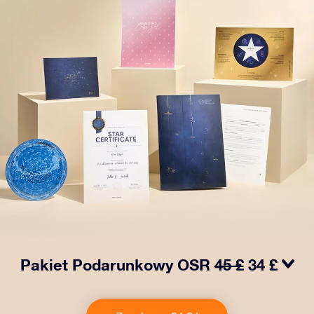
Pakiet Podarunkowy OSR
45 £
34 £
Spraw, aby oczy bliskiej Ci osoby zabłysły dzięki
naszemu OSR Gift Pack! Ten zestaw obejmuje piękną