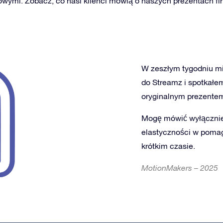
wymi. Zobacz, co nasi klienci mówią o naszych prezentach f
W zeszłym tygodniu m
do Streamz
i spotkał
oryginalnym prezente
Mogę mówić wyłącznie
elastyczności w pomag
krótkim czasie.
MotionMakers – 2025