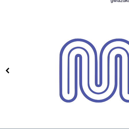
gwiazdko
i
rmowe są
ego