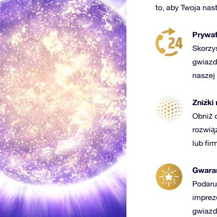
to, aby Twoja na
Prywat
Skorzy
gwiazd
naszej
Zniżki
Obniż c
rozwią
lub fir
Gwara
Podaru
imprez
gwiazd