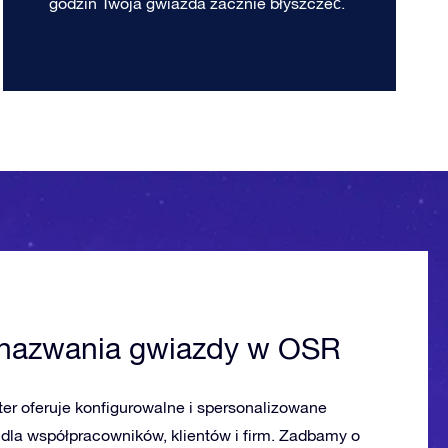
godzin Twoja gwiazda zacznie błyszczeć.
 nazwania gwiazdy w OSR
ter oferuje konfigurowalne i spersonalizowane
 dla współpracowników, klientów i firm. Zadbamy o