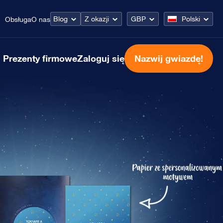
Blog
Z okazji
GBP
Polski
Obsługa
O nas
Prezenty firmowe
Zaloguj się
Nazwij gwiazdę!