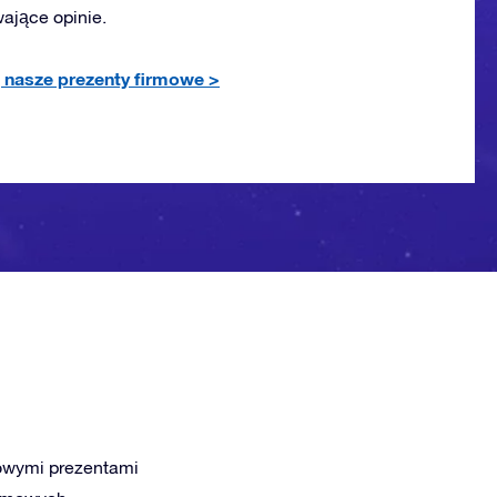
wające opinie.
 nasze prezenty firmowe
>
kowymi prezentami