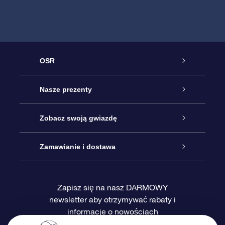
OSR
Obsługa
Nasze prezenty
Kontakt
Podarunek Gwiazda Online
Zobacz swoją gwiazdę
Blog
Pakiet Podarunkowy OSR
Rejestr Gwiazd
Zamawianie i dostawa
Najczęściej zadawane pytania
Prezent Super Star
Aplikacją OSR Star Finder
Logowanie
Zapisz się na nasz DARMOWY
newsletter aby otrzymywać rabaty i
Recenzje
Karta podarunkowa OSR
Sprsonalizowana Strona Gwiazdy
Metody płatności
informacje o nowościach