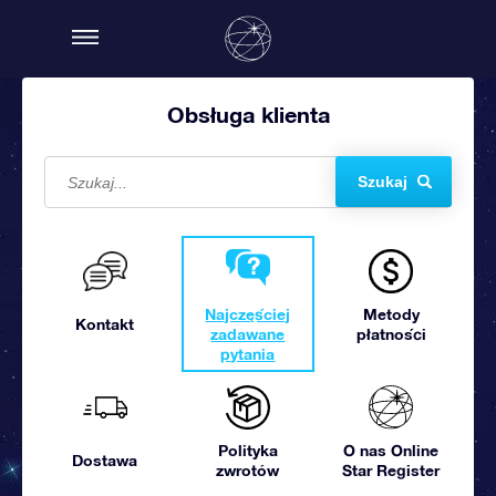
Obsługa klienta
Szukaj
Najczęściej
Metody
Kontakt
zadawane
płatności
pytania
Polityka
O nas Online
Dostawa
zwrotów
Star Register