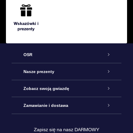
Wskazówki i
prezenty
OSR
Obsługa
Nasze prezenty
Kontakt
Podarunek Gwiazda Online
Zobacz swoją gwiazdę
Blog
Pakiet Podarunkowy OSR
Rejestr Gwiazd
Zamawianie i dostawa
Najczęściej zadawane pytania
Prezent Super Star
Aplikacją OSR Star Finder
Logowanie
Zapisz się na nasz DARMOWY