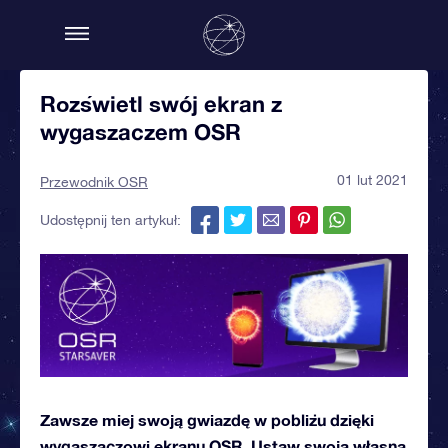
Rozświetl swój ekran z
wygaszaczem OSR
01 lut 2021
Przewodnik OSR
Udostępnij ten artykuł:
Zawsze miej swoją gwiazdę w pobliżu dzięki
wygaszaczowi ekranu OSR. Ustaw swoją własną