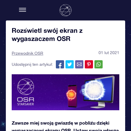
Rozświetl swój ekran z
wygaszaczem OSR
01 lut 2021
Przewodnik OSR
Udostępnij ten artykuł:
Zawsze miej swoją gwiazdę w pobliżu dzięki
wygaszaczowi ekranu OSR. Ustaw swoją własną