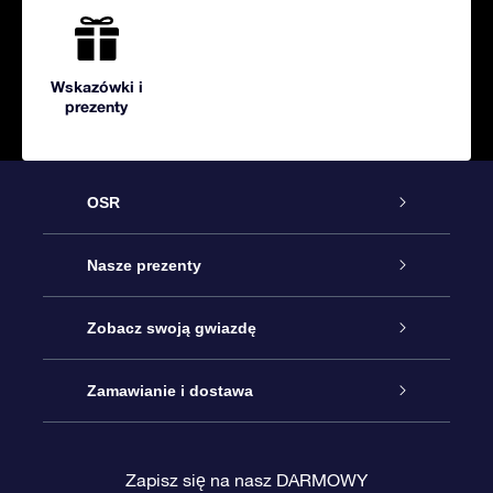
Wskazówki i
prezenty
OSR
Obsługa
Nasze prezenty
Kontakt
Podarunek Gwiazda Online
Zobacz swoją gwiazdę
Blog
Pakiet Podarunkowy OSR
Rejestr Gwiazd
Zamawianie i dostawa
Najczęściej zadawane pytania
Prezent Super Star
Aplikacją OSR Star Finder
Logowanie
Zapisz się na nasz DARMOWY