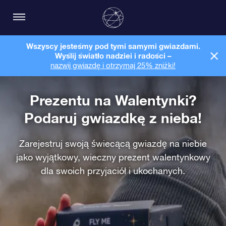
Wszyscy jesteśmy pod tymi samymi gwiazdami.
Wyślij światło nadziei i radości –
nazwij gwiazdę i otrzymaj 25% zniżki!
Prezentu na Walentynki?
Podaruj gwiazdkę z nieba!
Zarejestruj swoją świecącą gwiazdę na niebie
jako wyjątkowy, wieczny prezent walentynkowy
dla swoich przyjaciół i ukochanych.