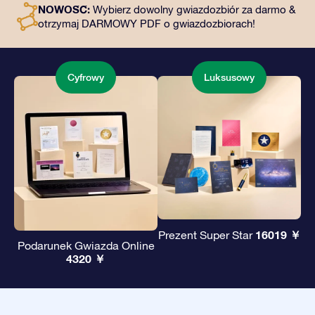
NOWOŚĆ:
Wybierz dowolny gwiazdozbiór za darmo &
podarowanie wiecznego prezentu przyjaciołom i
otrzymaj DARMOWY PDF o gwiazdozbiorach!
bliskim.
Cyfrowy
Luksusowy
16019 ￥
Prezent Super Star
Podarunek Gwiazda Online
4320 ￥