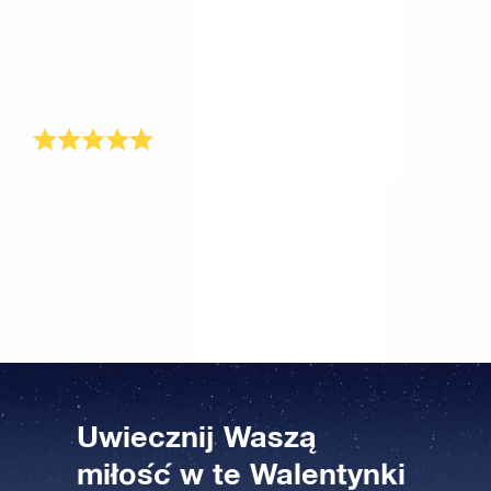
dziewczyny. To bardzo łatwe. Poza tym prezent
walentynkowy jest dostarczany wraz ze świadectwem
zawierającym unikalne współrzędne gwiazdy. W
każdym razie, od Walentynek moja dziewczyna jest
dla mnie wyjątkowo miła!
Dziękuję!
W tym roku trochę zwlekałem z kupnem prezentu na
Walentynki. Więc w ostatniej chwili zarejestrowałem
imię mojej dziewczyny w Internetowym Rejestrze
Gwiazd. Otrzymała swój prezent walentynkowy
dokładnie 14 lutego.
Uwiecznij Waszą
miłość w te Walentynki