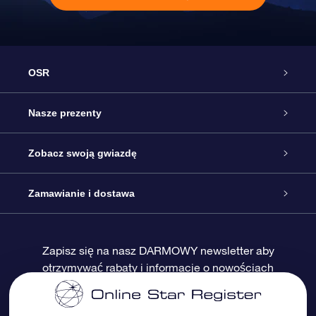
OSR
Obsługa
Nasze prezenty
Kontakt
Podarunek Gwiazda Online
Zobacz swoją gwiazdę
Blog
Pakiet Podarunkowy OSR
Rejestr Gwiazd
Zamawianie i dostawa
Najczęściej zadawane pytania
Prezent Super Star
Aplikacją OSR Star Finder
Logowanie
Zapisz się na nasz DARMOWY newsletter aby
otrzymywać rabaty i informacje o nowościach
Recenzje
Karta podarunkowa OSR
Sprsonalizowana Strona Gwiazdy
Metody płatności
Prezenty firmowe
One Million Stars
Dostawa