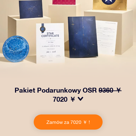
Pakiet Podarunkowy OSR
9360 ￥
7020 ￥
Spraw, aby oczy bliskiej Ci osoby zabłysły dzięki
naszemu OSR Gift Pack! Ten zestaw obejmuje piękną
Zamów za 7020 ￥ !
kopertę i spersonalizowane dokumenty wysłane na
wybrany adres, a także dokumenty cyfrowe i bezpłatny
dostęp do naszych aplikacji. To magiczny sposób na