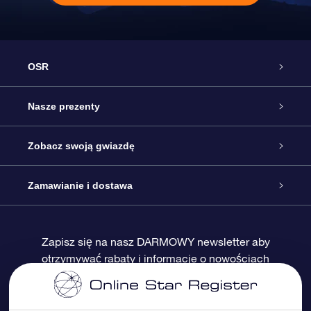
OSR
Obsługa
Nasze prezenty
Kontakt
Podarunek Gwiazda Online
Zobacz swoją gwiazdę
Blog
Pakiet Podarunkowy OSR
Rejestr Gwiazd
Zamawianie i dostawa
Najczęściej zadawane pytania
Prezent Super Star
Aplikacją OSR Star Finder
Logowanie
Zapisz się na nasz DARMOWY newsletter aby
otrzymywać rabaty i informacje o nowościach
Recenzje
Karta podarunkowa OSR
Sprsonalizowana Strona Gwiazdy
Metody płatności
Prezenty firmowe
One Million Stars
Dostawa