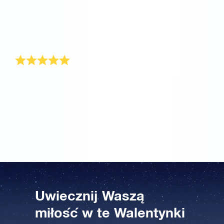
dziewczyny. To bardzo łatwe. Poza tym prezent
walentynkowy jest dostarczany wraz ze świadectwem
zawierającym unikalne współrzędne gwiazdy. W
każdym razie, od Walentynek moja dziewczyna jest
dla mnie wyjątkowo miła!
Dziękuję!
W tym roku trochę zwlekałem z kupnem prezentu na
Walentynki. Więc w ostatniej chwili zarejestrowałem
imię mojej dziewczyny w Internetowym Rejestrze
Gwiazd. Otrzymała swój prezent walentynkowy
dokładnie 14 lutego.
Uwiecznij Waszą
miłość w te Walentynki