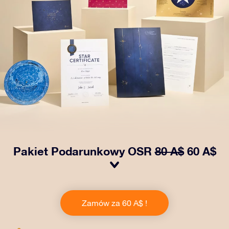
Pakiet Podarunkowy OSR
80 A$
60 A$
Spraw, aby oczy bliskiej Ci osoby zabłysły dzięki
naszemu OSR Gift Pack! Ten zestaw obejmuje piękną
Zamów za 60 A$ !
kopertę i spersonalizowane dokumenty wysłane na
wybrany adres, a także dokumenty cyfrowe i bezpłatny
dostęp do naszych aplikacji. To magiczny sposób na