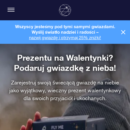
Wszyscy jesteśmy pod tymi samymi gwiazdami.
Wyślij światło nadziei i radości –
nazwij gwiazdę i otrzymaj 25% zniżki!
Prezentu na Walentynki?
Podaruj gwiazdkę z nieba!
Zarejestruj swoją świecącą gwiazdę na niebie
jako wyjątkowy, wieczny prezent walentynkowy
dla swoich przyjaciół i ukochanych.