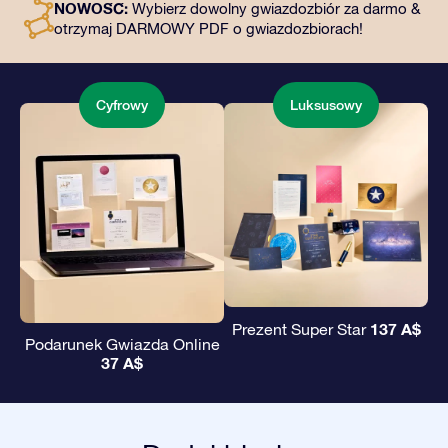
NOWOŚĆ:
Wybierz dowolny gwiazdozbiór za darmo &
podarowanie wiecznego prezentu przyjaciołom i
otrzymaj DARMOWY PDF o gwiazdozbiorach!
bliskim.
Cyfrowy
Luksusowy
137 A$
Prezent Super Star
Podarunek Gwiazda Online
37 A$