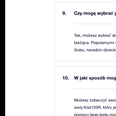
Czy mogę wybrać g
Tak, możesz wybrać do
bieżąca. Popularnymi 
ślubu, narodzin dzieck
W jaki sposób mog
Możesz zobaczyć swoj
swój Kod OSR, który j
pomocy tego kodu moż