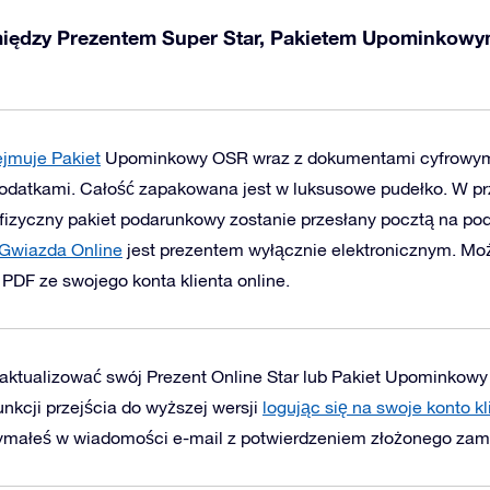
 między Prezentem Super Star, Pakietem Upominkow
ejmuje Pakiet
Upominkowy OSR wraz z dokumentami cyfrowymi
odatkami. Całość zapakowana jest w luksusowe pudełko.
W pr
 fizyczny pakiet podarunkowy zostanie przesłany pocztą na po
Gwiazda Online
jest prezentem wyłącznie elektronicznym. Mo
PDF ze swojego konta klienta online.
ktualizować swój Prezent Online Star lub Pakiet Upominkowy
nkcji przejścia do wyższej wersji
logując się na swoje konto kl
trzymałeś w wiadomości e-mail z potwierdzeniem złożonego zam