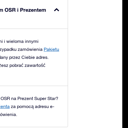
ym OSR i Prezentem
 i wieloma innymi
zypadku zamówienia
Pakietu
dany przez Ciebie adres.
żesz pobrać zawartość
 OSR na Prezent Super Star?
ienta
za pomocą adresu e-
ówienia.