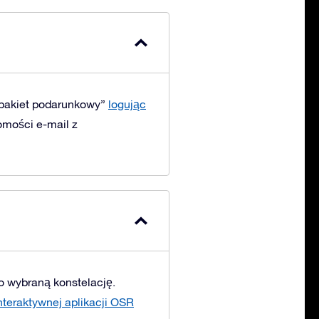
 pakiet podarunkowy”
logując
omości e-mail z
o wybraną konstelację.
nteraktywnej aplikacji OSR