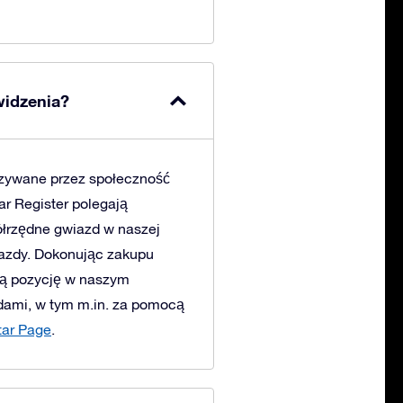
widzenia?
azywane przez społeczność
ar Register polegają
ółrzędne gwiazd w naszej
iazdy. Dokonując zakupu
lną pozycję w naszym
dami, w tym m.in. za pomocą
tar Page
.