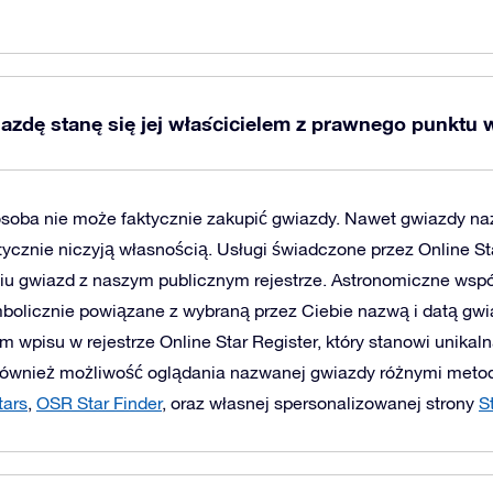
iazdę stanę się jej właścicielem z prawnego punktu 
osoba nie może faktycznie zakupić gwiazdy. Nawet gwiazdy n
ycznie niczyją własnością. Usługi świadczone przez Online St
iu gwiazd z naszym publicznym rejestrze. Astronomiczne wsp
bolicznie powiązane z wybraną przez Ciebie nazwą i datą gw
em wpisu w rejestrze Online Star Register, który stanowi unika
 również możliwość oglądania nazwanej gwiazdy różnymi meto
tars
,
OSR Star Finder
, oraz własnej spersonalizowanej strony
S