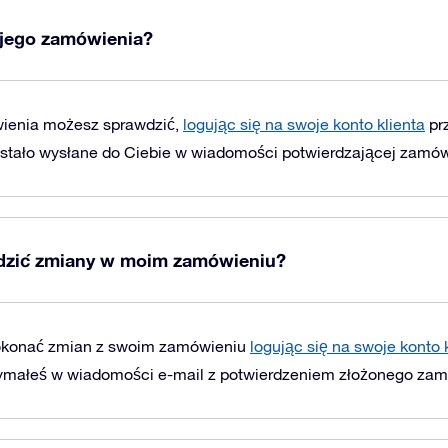
ojego zamówienia?
ienia możesz sprawdzić,
logując się na swoje konto klienta
prz
 zostało wysłane do Ciebie w wiadomości potwierdzającej zamów
zić zmiany w moim zamówieniu?
okonać zmian z swoim zamówieniu
logując się na swoje konto 
trzymałeś w wiadomości e-mail z potwierdzeniem złożonego zam