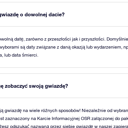
wiazdę o dowolnej dacie?
wolną datę, zarówno z przeszłości jak i przyszłości. Domyślni
wyborami są daty związane z daną okazją lub wydarzeniem, np.
a, lub data śmierci.
ę zobaczyć swoją gwiazdę?
ą gwiazdę na wiele różnych sposobów! Niezależnie od wybra
est zaznaczony na Karcie Informacyjnej OSR załączonej do pa
esz odszukać nazwaną przez siebie gwiazdę w naszej zapiera