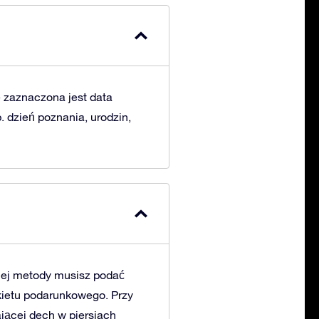
e zaznaczona jest data
 dzień poznania, urodzin,
nej metody musisz podać
kietu podarunkowego. Przy
jącej dech w piersiach