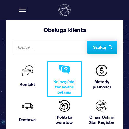
Obsługa klienta
Szukaj
Najczęściej
Metody
Kontakt
zadawane
płatności
pytania
Polityka
O nas Online
Dostawa
zwrotów
Star Register