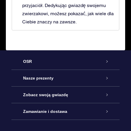
przyjaciół. Dedykując gwiazdę swojemu
zwierzakowi, możesz pokazać, jak wiele dla
Ciebie znaczy na zawsze.
OSR
Obsługa
Nasze prezenty
Kontakt
Podarunek Gwiazda Online
Zobacz swoją gwiazdę
Blog
Pakiet Podarunkowy OSR
Rejestr Gwiazd
Zamawianie i dostawa
Najczęściej zadawane pytania
Prezent Super Star
Aplikacją OSR Star Finder
Logowanie