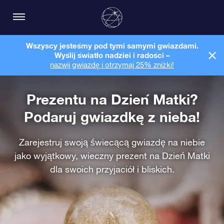
Wszyscy jesteśmy pod tymi samymi gwiazdami.
Wyślij światło nadziei i radości –
nazwij gwiazdę i otrzymaj 25% zniżki!
Prezentu na Dzień Matki?
Podaruj gwiazdkę z nieba!
Zarejestruj swoją świecącą gwiazdę na niebie
jako wyjątkowy, wieczny prezent na Dzień Matki
dla swoich przyjaciół i bliskich.