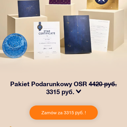
Pakiet Podarunkowy OSR
4420 руб.
3315 руб.
Spraw, aby oczy bliskiej Ci osoby zabłysły dzięki
naszemu OSR Gift Pack! Ten zestaw obejmuje piękną
Zamów za 3315 руб. !
kopertę i spersonalizowane dokumenty wysłane na
wybrany adres, a także dokumenty cyfrowe i bezpłatny
dostęp do naszych aplikacji. To magiczny sposób na