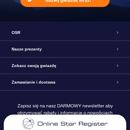
Nazwij gwiazdę teraz!
OSR
Obsługa
Nasze prezenty
Kontakt
Podarunek Gwiazda Online
Zobacz swoją gwiazdę
Blog
Pakiet Podarunkowy OSR
Rejestr Gwiazd
Zamawianie i dostawa
Najczęściej zadawane pytania
Prezent Super Star
Aplikacją OSR Star Finder
Logowanie
Zapisz się na nasz DARMOWY newsletter aby
otrzymywać rabaty i informacje o nowościach
Recenzje
Karta podarunkowa OSR
Sprsonalizowana Strona Gwiazdy
Metody płatności