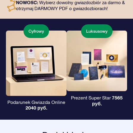
NOWOŚĆ:
Wybierz dowolny gwiazdozbiór za darmo &
podarowanie wiecznego prezentu przyjaciołom i
otrzymaj DARMOWY PDF o gwiazdozbiorach!
bliskim.
Cyfrowy
Luksusowy
7565
Prezent Super Star
Podarunek Gwiazda Online
руб.
2040 руб.