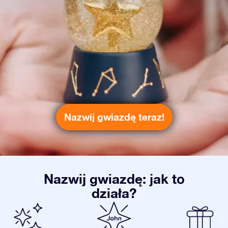
Nazwij gwiazdę teraz!
Nazwij gwiazdę: jak to
działa?