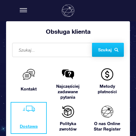
Obsługa klienta
Szukaj
Najczęściej
Metody
Kontakt
zadawane
płatności
pytania
Polityka
O nas Online
Dostawa
zwrotów
Star Register