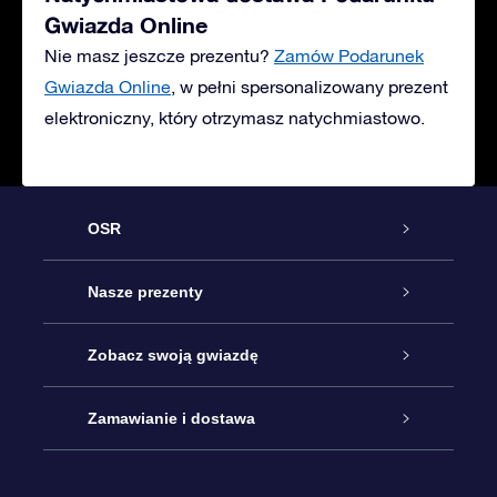
Gwiazda Online
Nie masz jeszcze prezentu?
Zamów Podarunek
Gwiazda Online
, w pełni spersonalizowany prezent
elektroniczny, który otrzymasz natychmiastowo.
OSR
Obsługa
Nasze prezenty
Kontakt
Podarunek Gwiazda Online
Zobacz swoją gwiazdę
Blog
Pakiet Podarunkowy OSR
Rejestr Gwiazd
Zamawianie i dostawa
Najczęściej zadawane pytania
Prezent Super Star
Aplikacją OSR Star Finder
Logowanie