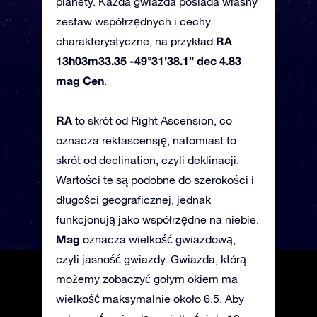
planety. Każda gwiazda posiada własny
zestaw współrzędnych i cechy
RA
charakterystyczne, na przykład:
13h03m33.35 -49°31’38.1” dec 4.83
mag Cen
.
RA
to skrót od Right Ascension, co
oznacza rektascensję, natomiast to
skrót od declination, czyli deklinacji.
Wartości te są podobne do szerokości i
długości geograficznej, jednak
funkcjonują jako współrzędne na niebie.
Mag
oznacza wielkość gwiazdową,
czyli jasność gwiazdy. Gwiazda, którą
możemy zobaczyć gołym okiem ma
wielkość maksymalnie około 6.5. Aby