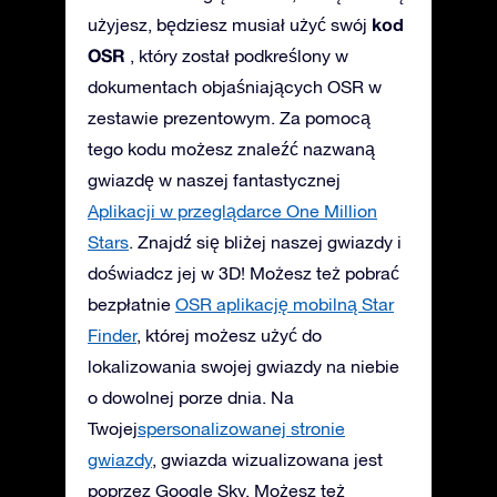
kod
użyjesz, będziesz musiał użyć swój
OSR
, który został podkreślony w
dokumentach objaśniających OSR w
zestawie prezentowym. Za pomocą
tego kodu możesz znaleźć nazwaną
gwiazdę w naszej fantastycznej
Aplikacji w przeglądarce One Million
Stars
. Znajdź się bliżej naszej gwiazdy i
doświadcz jej w 3D! Możesz też pobrać
bezpłatnie
OSR aplikację mobilną Star
Finder
, której możesz użyć do
lokalizowania swojej gwiazdy na niebie
o dowolnej porze dnia. Na
Twojej
spersonalizowanej stronie
gwiazdy
, gwiazda wizualizowana jest
poprzez Google Sky. Możesz też