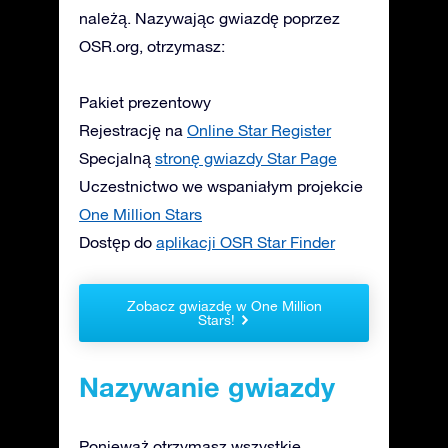
należą. Nazywając gwiazdę poprzez
OSR.org, otrzymasz:
Pakiet prezentowy
Rejestrację na
Online Star Register
Specjalną
stronę gwiazdy Star Page
Uczestnictwo we wspaniałym projekcie
One Million Stars
Dostęp do
aplikacji OSR Star Finder
Zobacz gwiazdę w One Million
Stars!
Nazywanie gwiazdy
Ponieważ otrzymasz wszystkie