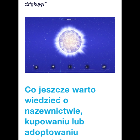
dziękuję!”
Co jeszcze warto
wiedzieć o
nazewnictwie,
kupowaniu lub
adoptowaniu