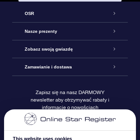
OSR
Obsługa
Nasze prezenty
Kontakt
Podarunek Gwiazda Online
Zobacz swoją gwiazdę
Blog
Pakiet Podarunkowy OSR
Rejestr Gwiazd
Zamawianie i dostawa
Najczęściej zadawane pytania
Prezent Super Star
Aplikacją OSR Star Finder
Logowanie
Zapisz się na nasz DARMOWY
newsletter aby otrzymywać rabaty i
Recenzje
Karta podarunkowa OSR
Sprsonalizowana Strona Gwiazdy
Metody płatności
informacje o nowościach
Prezenty firmowe
One Million Stars
Dostawa
Gwieździsty Wygaszacz Ekranu OSR
Polityka zwrotów
This website uses cookies