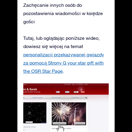
Zachęcanie innych osób do
pozostawienia wiadomości w księdze
gości
Tutaj, lub oglądając poniższe wideo,
dowiesz się więcej na temat
personalizacji przekazywanej gwiazdy
za pomocą Strony G your star gift with
the OSR Star Page
.