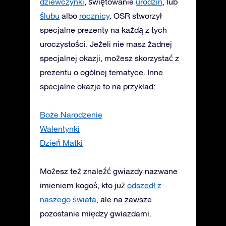
dziewczynki
, świętowanie
urodzin
, lub
ślubu
albo
rocznicy
. OSR stworzył
specjalne prezenty na każdą z tych
uroczystości. Jeżeli nie masz żadnej
specjalnej okazji, możesz skorzystać z
prezentu o ogólnej tematyce. Inne
specjalne okazje to na przykład:
Boże Narodzenie
Walentynki
Dzień Matki
Możesz też znaleźć gwiazdy nazwane
imieniem kogoś, kto już
odszedł z
naszego świata
, ale na zawsze
pozostanie między gwiazdami.