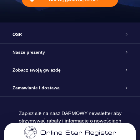
OSR
Obsługa
Nasze prezenty
Kontakt
Podarunek Gwiazda Online
Zobacz swoją gwiazdę
Blog
Pakiet Podarunkowy OSR
Rejestr Gwiazd
Zamawianie i dostawa
Najczęściej zadawane pytania
Prezent Super Star
Aplikacją OSR Star Finder
Logowanie
Zapisz się na nasz DARMOWY newsletter aby
otrzymywać rabaty i informacje o nowościach
Recenzje
Karta podarunkowa OSR
Sprsonalizowana Strona Gwiazdy
Metody płatności
Prezenty firmowe