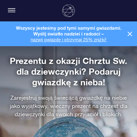
Wszyscy jesteśmy pod tymi samymi gwiazdami.
Wyślij światło nadziei i radości –
nazwij gwiazdę i otrzymaj 25% zniżki!
Prezentu z okazji Chrztu Św.
dla dziewczynki? Podaruj
gwiazdkę z nieba!
Zarejestruj swoją świecącą gwiazdkę na niebie
jako wyjątkowy, wieczny prezent na chrzest dla
dziewczynki dla swoich przyjaciół i bliskich.