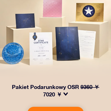
Pakiet Podarunkowy OSR
9360 ￥
7020 ￥
Spraw, aby oczy bliskiej Ci osoby zabłysły dzięki
naszemu OSR Gift Pack! Ten zestaw obejmuje piękną