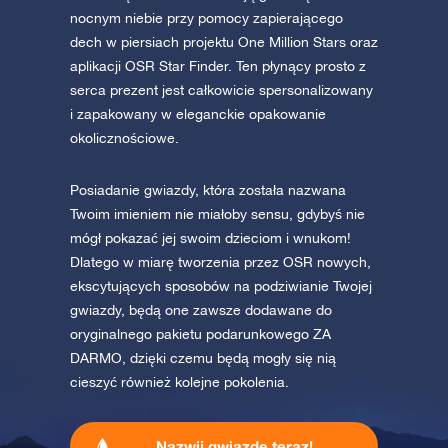
Odkryj wszechświat w VR
nocnym niebie przy pomocy zapierającego
dech w piersiach projektu One Million Stars oraz
aplikacji OSR Star Finder. Ten płynący prosto z
AppStore (iOS)
Play Store (Android)
serca prezent jest całkowicie spersonalizowany
i zapakowany w eleganckie opakowanie
okolicznościowe.
Posiadanie gwiazdy, która została nazwana
Twoim imieniem nie miałoby sensu, gdybyś nie
mógł pokazać jej swoim dzieciom i wnukom!
Dlatego w miarę tworzenia przez OSR nowych,
ekscytujących sposobów na podziwianie Twojej
gwiazdy, będą one zawsze dodawane do
oryginalnego pakietu podarunkowego ZA
DARMO, dzięki czemu będą mogły się nią
cieszyć również kolejne pokolenia.
Nazwij gwiazdę teraz!