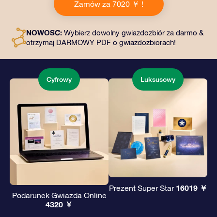
Zamów za 7020 ￥ !
kopertę i spersonalizowane dokumenty wysłane na
wybrany adres, a także dokumenty cyfrowe i bezpłatny
dostęp do naszych aplikacji. To magiczny sposób na
NOWOŚĆ:
Wybierz dowolny gwiazdozbiór za darmo &
podarowanie wiecznego prezentu przyjaciołom i
otrzymaj DARMOWY PDF o gwiazdozbiorach!
bliskim.
Cyfrowy
Luksusowy
16019 ￥
Prezent Super Star
Podarunek Gwiazda Online
4320 ￥