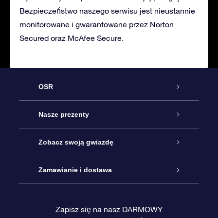
Bezpieczeństwo naszego serwisu jest nieustannie
monitorowane i gwarantowane przez Norton
Secured oraz McAfee Secure.
OSR
Obsługa
Nasze prezenty
Kontakt
Podarunek Gwiazda Online
Zobacz swoją gwiazdę
Blog
Pakiet Podarunkowy OSR
Rejestr Gwiazd
Zamawianie i dostawa
Najczęściej zadawane pytania
Prezent Super Star
Aplikacją OSR Star Finder
Logowanie
Zapisz się na nasz DARMOWY