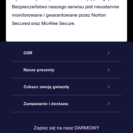
Bezpieczeństwo naszego serwisu jest nieustannie
monitorowane i gwarantowane przez Norton
Secured oraz McAfee Secure.
OSR
Obsługa
Nasze prezenty
Kontakt
Podarunek Gwiazda Online
Zobacz swoją gwiazdę
Blog
Pakiet Podarunkowy OSR
Rejestr Gwiazd
Zamawianie i dostawa
Najczęściej zadawane pytania
Prezent Super Star
Aplikacją OSR Star Finder
Logowanie
Zapisz się na nasz DARMOWY