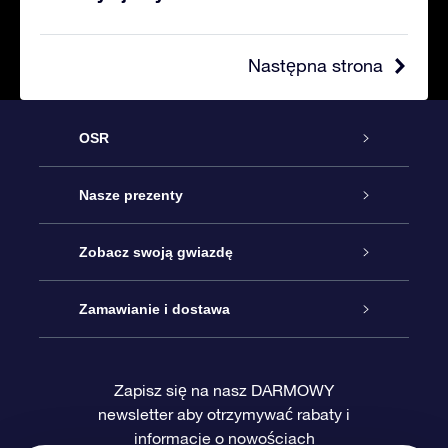
Następna strona
OSR
Obsługa
Nasze prezenty
Kontakt
Podarunek Gwiazda Online
Zobacz swoją gwiazdę
Blog
Pakiet Podarunkowy OSR
Rejestr Gwiazd
Zamawianie i dostawa
Najczęściej zadawane pytania
Prezent Super Star
Aplikacją OSR Star Finder
Logowanie
Zapisz się na nasz DARMOWY
newsletter aby otrzymywać rabaty i
Recenzje
Karta podarunkowa OSR
Sprsonalizowana Strona Gwiazdy
Metody płatności
informacje o nowościach