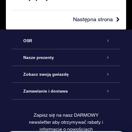
Następna strona
OSR
Obsługa
Nasze prezenty
Kontakt
Podarunek Gwiazda Online
Zobacz swoją gwiazdę
Blog
Pakiet Podarunkowy OSR
Rejestr Gwiazd
Zamawianie i dostawa
Najczęściej zadawane pytania
Prezent Super Star
Aplikacją OSR Star Finder
Logowanie
Zapisz się na nasz DARMOWY
newsletter aby otrzymywać rabaty i
Recenzje
Karta podarunkowa OSR
Sprsonalizowana Strona Gwiazdy
Metody płatności
informacje o nowościach