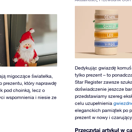
Dedykując gwiazdę komuś 
tylko prezent – to ponadcz
lają migoczące światełka,
Star Register zawsze szuk
 prezentu, który naprawdę
doświadczenie jeszcze bar
k pod choinką, lecz o
przedstawiamy szereg eks
ci wspomnienia i niesie ze
celu uzupełnienia
gwiezdn
eleganckich pamiątek po p
prezent w nowy i czarując
Przeczytaj artykuł w ca