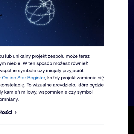
bu lub unikalny projekt zespołu może teraz
ym niebie. W ten sposób możesz również
wspólne symbole czy inicjały przyjaciół.
z Online Star Register
, każdy projekt zamienia się
onstelację. To wizualne arcydzieło, które będzie
dy kamień milowy, wspomnienie czy symbol
pomniany.
łości