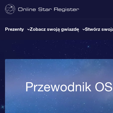
Prezenty
Zobacz swoją gwiazdę
Stwórz swoją
Przewodnik O