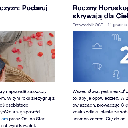
czyzn: Podaruj
Roczny Horoskop
skrywają dla Cie
- 11 grudnia
Przewodnik OSR
który naprawdę zaskoczy
Wszechświat jest nieskończ
m. W tym roku zrezygnuj z
to, aby je opowiedzieć. W 
oś osobistego,
gwiazdach, prowadząc Cię k
yróżnia się spośród
znak zodiaku niesie ze so
niem
przez Online Star
kosmos zaprosi Cię do odk
e uchwyci kawałek