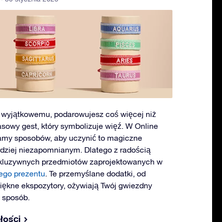
wyjątkowemu, podarowujesz coś więcej niż
asowy gest, który symbolizuje więź. W Online
amy sposobów, aby uczynić to magiczne
dziej niezapomnianym. Dlatego z radością
kluzywnych przedmiotów zaprojektowanych w
ego prezentu
. Te przemyślane dodatki, od
iękne ekspozytory, ożywiają Twój gwiezdny
y sposób.
łości