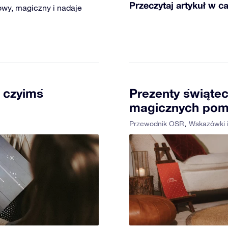
Przeczytaj artykuł w ca
owy, magiczny i nadaje
y czyimś
Prezenty świątec
magicznych pom
Przewodnik OSR
Wskazówki i