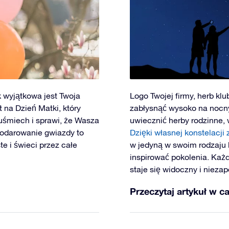
k wyjątkowa jest Twoja
Logo Twojej firmy, herb klu
na Dzień Matki, który
zabłysnąć wysoko na nocn
uśmiech i sprawi, że Wasza
uwiecznić herby rodzinne, 
podarowanie gwiazdy to
Dzięki własnej konstelacji 
te i świeci przez całe
w jedyną w swoim rodzaju k
inspirować pokolenia. Każ
staje się widoczny i nieza
Przeczytaj artykuł w ca