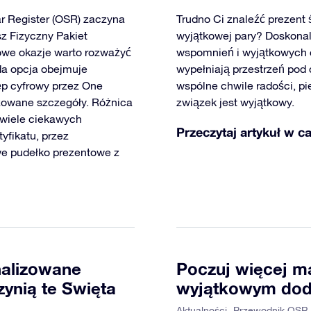
r Register (OSR) zaczyna
Trudno Ci znaleźć prezent 
sz Fizyczny Pakiet
wyjątkowej pary? Doskonal
kowe okazje warto rozważyć
wspomnień i wyjątkowych ch
da opcja obejmuje
wypełniają przestrzeń pod 
ęp cyfrowy przez One
wspólne chwile radości, pi
lizowane szczegóły. Różnica
związek jest wyjątkowy.
 wiele ciekawych
Przeczytaj artykuł w ca
yfikatu, przez
we pudełko prezentowe z
nalizowane
Poczuj więcej ma
zynią te Święta
wyjątkowym do
Aktualności
Przewodnik OSR