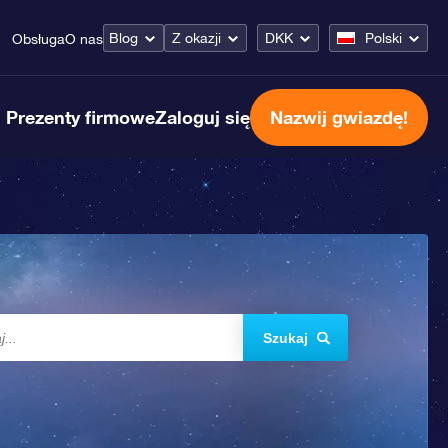
Blog
Z okazji
DKK
Polski
Obsługa
O nas
Prezenty firmowe
Zaloguj się
Nazwij gwiazdę!
Szukaj