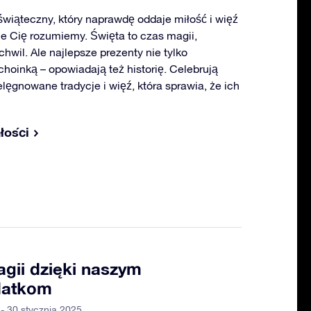
świąteczny, który naprawdę oddaje miłość i więź
e Cię rozumiemy. Święta to czas magii,
wil. Ale najlepsze prezenty nie tylko
choinką – opowiadają też historię. Celebrują
elęgnowane tradycje i więź, która sprawia, że ich
łości
gii dzięki naszym
datkom
- 30 stycznia 2025