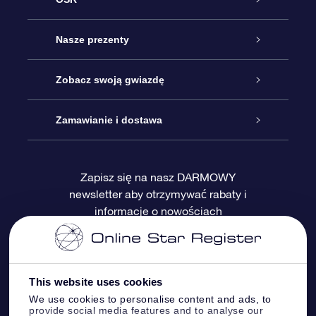
Obsługa
Nasze prezenty
Kontakt
Podarunek Gwiazda Online
Zobacz swoją gwiazdę
Blog
Pakiet Podarunkowy OSR
Rejestr Gwiazd
Zamawianie i dostawa
Najczęściej zadawane pytania
Prezent Super Star
Aplikacją OSR Star Finder
Logowanie
Zapisz się na nasz DARMOWY
newsletter aby otrzymywać rabaty i
Recenzje
Karta podarunkowa OSR
Sprsonalizowana Strona Gwiazdy
Metody płatności
informacje o nowościach
Prezenty firmowe
One Million Stars
Dostawa
Gwieździsty Wygaszacz Ekranu OSR
Polityka zwrotów
This website uses cookies
We use cookies to personalise content and ads, to
provide social media features and to analyse our