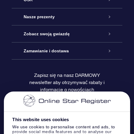
Obsługa
Nasze prezenty
Kontakt
Podarunek Gwiazda Online
Zobacz swoją gwiazdę
Blog
Pakiet Podarunkowy OSR
Rejestr Gwiazd
Zamawianie i dostawa
Najczęściej zadawane pytania
Prezent Super Star
Aplikacją OSR Star Finder
Logowanie
Zapisz się na nasz DARMOWY
newsletter aby otrzymywać rabaty i
Recenzje
Karta podarunkowa OSR
Sprsonalizowana Strona Gwiazdy
Metody płatności
informacje o nowościach
Prezenty firmowe
One Million Stars
Dostawa
Gwieździsty Wygaszacz Ekranu OSR
Polityka zwrotów
This website uses cookies
We use cookies to personalise content and ads, to
provide social media features and to analyse our